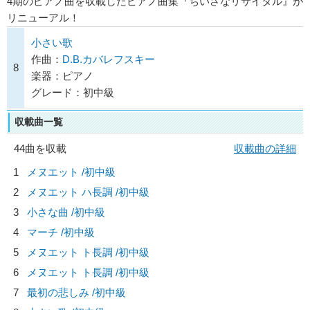
4期のピアノ曲を収載したピアノ曲集『ちいさなリサイタル』が
リニューアル！
小さい歌
作曲：
D.B.カバレフスキー
8
楽器：ピアノ
グレード：初中級
収載曲一覧
44曲を収載
収載曲の詳細
1
メヌエット /初中級
2
メヌエット ハ長調 /初中級
3
小さな曲 /初中級
4
マーチ /初中級
5
メヌエット ト長調 /初中級
6
メヌエット ト長調 /初中級
7
最初の悲しみ /初中級