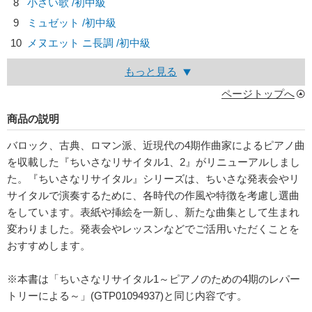
8
小さい歌 /初中級
9
ミュゼット /初中級
10
メヌエット ニ長調 /初中級
もっと見る
ページトップへ
商品の説明
バロック、古典、ロマン派、近現代の4期作曲家によるピアノ曲
を収載した『ちいさなリサイタル1、2』がリニューアルしまし
た。『ちいさなリサイタル』シリーズは、ちいさな発表会やリ
サイタルで演奏するために、各時代の作風や特徴を考慮し選曲
をしています。表紙や挿絵を一新し、新たな曲集として生まれ
変わりました。発表会やレッスンなどでご活用いただくことを
おすすめします。
※本書は「ちいさなリサイタル1～ピアノのための4期のレパー
トリーによる～」(GTP01094937)と同じ内容です。