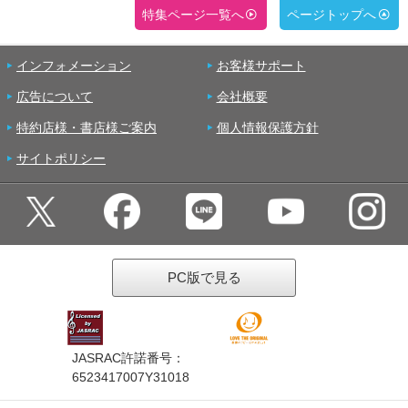
特集ページ一覧へ
ページトップへ
インフォメーション
お客様サポート
広告について
会社概要
特約店様・書店様ご案内
個人情報保護方針
サイトポリシー
PC版で見る
JASRAC許諾番号：
6523417007Y31018