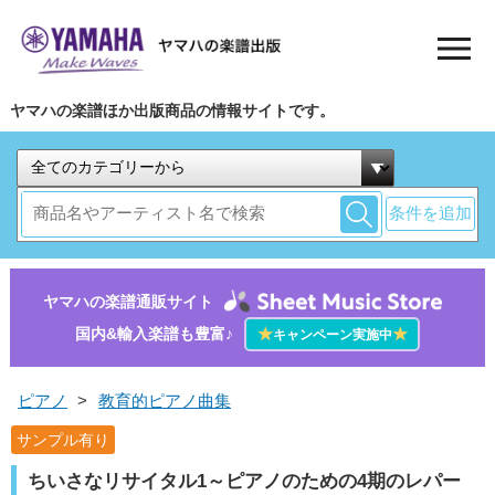
ヤマハの楽譜ほか出版商品の情報サイトです。
条件を追加
ヤマハの楽譜通販サイト
国内&輸入楽譜も豊富♪
★
★
キャンペーン実施中
ピアノ
>
教育的ピアノ曲集
サンプル有り
ちいさなリサイタル1～ピアノのための4期のレパー