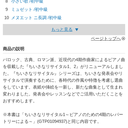
8
小さい歌 /初中級
9
ミュゼット /初中級
10
メヌエット ニ長調 /初中級
もっと見る
ページトップへ
商品の説明
バロック、古典、ロマン派、近現代の4期作曲家によるピアノ曲
を収載した『ちいさなリサイタル1、2』がリニューアルしまし
た。『ちいさなリサイタル』シリーズは、ちいさな発表会やリ
サイタルで演奏するために、各時代の作風や特徴を考慮し選曲
をしています。表紙や挿絵を一新し、新たな曲集として生まれ
変わりました。発表会やレッスンなどでご活用いただくことを
おすすめします。
※本書は「ちいさなリサイタル1～ピアノのための4期のレパー
トリーによる～」(GTP01094937)と同じ内容です。