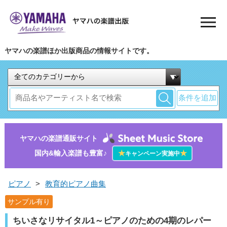
ヤマハの楽譜ほか出版商品の情報サイトです。
条件を追加
ヤマハの楽譜通販サイト
国内&輸入楽譜も豊富♪
★
★
キャンペーン実施中
ピアノ
>
教育的ピアノ曲集
サンプル有り
ちいさなリサイタル1～ピアノのための4期のレパー