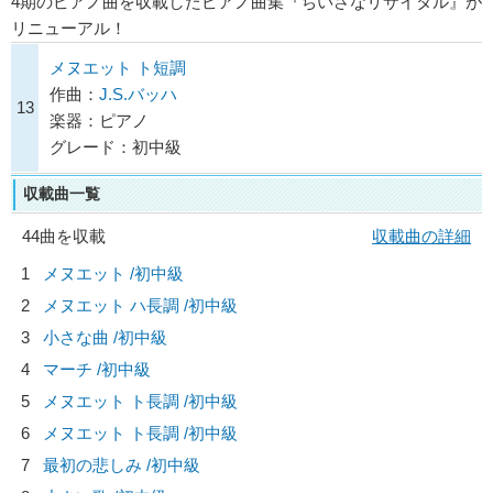
4期のピアノ曲を収載したピアノ曲集『ちいさなリサイタル』が
リニューアル！
メヌエット ト短調
作曲：
J.S.バッハ
13
楽器：ピアノ
グレード：初中級
収載曲一覧
44曲を収載
収載曲の詳細
1
メヌエット /初中級
2
メヌエット ハ長調 /初中級
3
小さな曲 /初中級
4
マーチ /初中級
5
メヌエット ト長調 /初中級
6
メヌエット ト長調 /初中級
7
最初の悲しみ /初中級