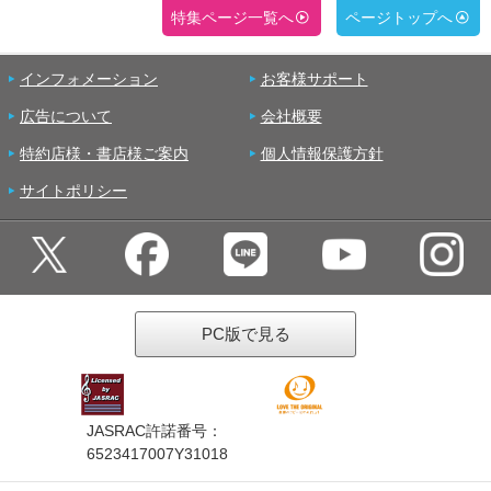
特集ページ一覧へ
ページトップへ
インフォメーション
お客様サポート
広告について
会社概要
特約店様・書店様ご案内
個人情報保護方針
サイトポリシー
PC版で見る
JASRAC許諾番号：
6523417007Y31018