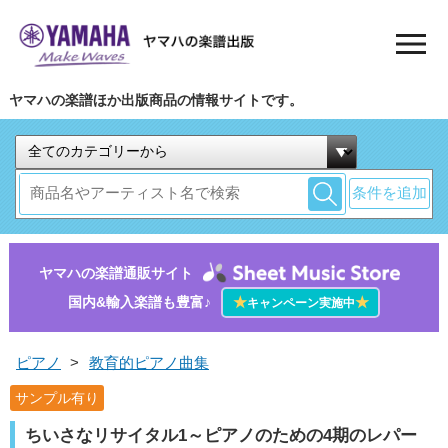
ヤマハの楽譜ほか出版商品の情報サイトです。
条件を追加
ヤマハの楽譜通販サイト
国内&輸入楽譜も豊富♪
★
★
キャンペーン実施中
ピアノ
>
教育的ピアノ曲集
サンプル有り
ちいさなリサイタル1～ピアノのための4期のレパー