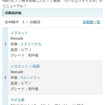
4期のピアノ曲を収載したピアノ曲集『ちいさなリサイタル』が
リニューアル！
収載曲詳細
全
44
曲中 1 ～ 10曲目
収載曲一覧
メヌエット
Menuett
1
作曲：
J.クリーゲル
楽器：ピアノ
グレード：初中級
メヌエット ハ長調
Menuett
2
作曲：
F.J.ハイドン
楽器：ピアノ
グレード：初中級
小さな曲