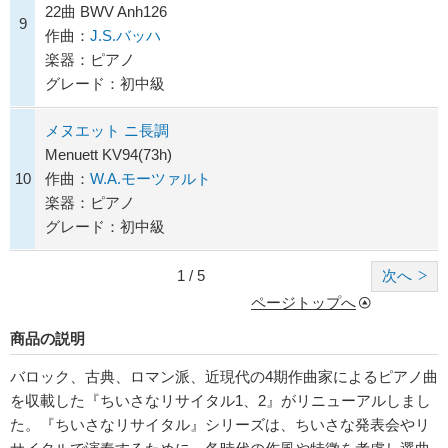
22曲 BWV Anh126
9
作曲：
J.S.バッハ
楽器：ピアノ
グレード：初中級
メヌエット ニ長調
Menuett KV94(73h)
10
作曲：
W.A.モーツァルト
楽器：ピアノ
グレード：初中級
1 / 5
次へ
ページトップへ
商品の説明
バロック、古典、ロマン派、近現代の4期作曲家によるピアノ曲
を収載した『ちいさなリサイタル1、2』がリニューアルしまし
た。『ちいさなリサイタル』シリーズは、ちいさな発表会やリ