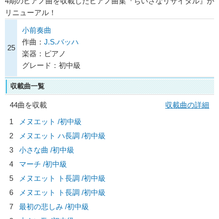
4期のピアノ曲を収載したピアノ曲集『ちいさなリサイタル』が
リニューアル！
小前奏曲
作曲：
J.S.バッハ
25
楽器：ピアノ
グレード：初中級
収載曲一覧
44曲を収載
収載曲の詳細
1
メヌエット /初中級
2
メヌエット ハ長調 /初中級
3
小さな曲 /初中級
4
マーチ /初中級
5
メヌエット ト長調 /初中級
6
メヌエット ト長調 /初中級
7
最初の悲しみ /初中級