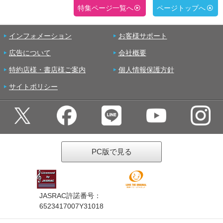
特集ページ一覧へ
ページトップへ
インフォメーション
お客様サポート
広告について
会社概要
特約店様・書店様ご案内
個人情報保護方針
サイトポリシー
PC版で見る
JASRAC許諾番号：
6523417007Y31018