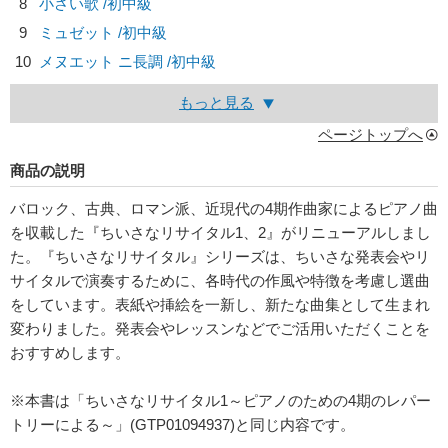
8
小さい歌 /初中級
9
ミュゼット /初中級
10
メヌエット ニ長調 /初中級
もっと見る
ページトップへ
商品の説明
バロック、古典、ロマン派、近現代の4期作曲家によるピアノ曲
を収載した『ちいさなリサイタル1、2』がリニューアルしまし
た。『ちいさなリサイタル』シリーズは、ちいさな発表会やリ
サイタルで演奏するために、各時代の作風や特徴を考慮し選曲
をしています。表紙や挿絵を一新し、新たな曲集として生まれ
変わりました。発表会やレッスンなどでご活用いただくことを
おすすめします。
※本書は「ちいさなリサイタル1～ピアノのための4期のレパー
トリーによる～」(GTP01094937)と同じ内容です。