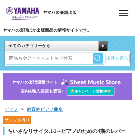
ヤマハの楽譜ほか出版商品の情報サイトです。
条件を追加
ヤマハの楽譜通販サイト
国内&輸入楽譜も豊富♪
★
★
キャンペーン実施中
ピアノ
>
教育的ピアノ曲集
サンプル有り
ちいさなリサイタル1～ピアノのための4期のレパー