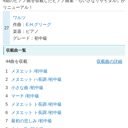
4期のピアノ曲を収載したピアノ曲集『ちいさなリサイタル』が
リニューアル！
ワルツ
作曲：
E.H.グリーグ
27
楽器：ピアノ
グレード：初中級
収載曲一覧
44曲を収載
収載曲の詳細
1
メヌエット /初中級
2
メヌエット ハ長調 /初中級
3
小さな曲 /初中級
4
マーチ /初中級
5
メヌエット ト長調 /初中級
6
メヌエット ト長調 /初中級
7
最初の悲しみ /初中級