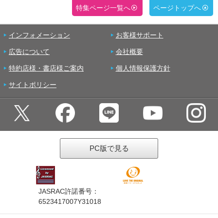
特集ページ一覧へ
ページトップへ
インフォメーション
お客様サポート
広告について
会社概要
特約店様・書店様ご案内
個人情報保護方針
サイトポリシー
PC版で見る
JASRAC許諾番号：
6523417007Y31018