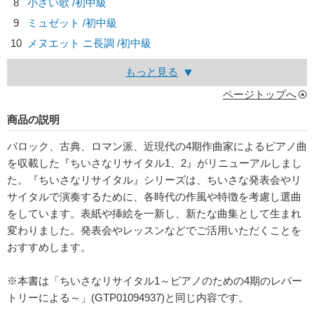
8
小さい歌 /初中級
9
ミュゼット /初中級
10
メヌエット ニ長調 /初中級
もっと見る
ページトップへ
商品の説明
バロック、古典、ロマン派、近現代の4期作曲家によるピアノ曲
を収載した『ちいさなリサイタル1、2』がリニューアルしまし
た。『ちいさなリサイタル』シリーズは、ちいさな発表会やリ
サイタルで演奏するために、各時代の作風や特徴を考慮し選曲
をしています。表紙や挿絵を一新し、新たな曲集として生まれ
変わりました。発表会やレッスンなどでご活用いただくことを
おすすめします。
※本書は「ちいさなリサイタル1～ピアノのための4期のレパー
トリーによる～」(GTP01094937)と同じ内容です。