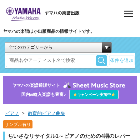
ヤマハの楽譜ほか出版商品の情報サイトです。
条件を追加
ヤマハの楽譜通販サイト
国内&輸入楽譜も豊富♪
★
★
キャンペーン実施中
ピアノ
>
教育的ピアノ曲集
サンプル有り
ちいさなリサイタル1～ピアノのための4期のレパー