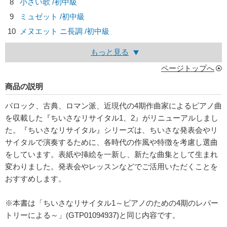
8
小さい歌 /初中級
9
ミュゼット /初中級
10
メヌエット ニ長調 /初中級
もっと見る
ページトップへ
商品の説明
バロック、古典、ロマン派、近現代の4期作曲家によるピアノ曲
を収載した『ちいさなリサイタル1、2』がリニューアルしまし
た。『ちいさなリサイタル』シリーズは、ちいさな発表会やリ
サイタルで演奏するために、各時代の作風や特徴を考慮し選曲
をしています。表紙や挿絵を一新し、新たな曲集として生まれ
変わりました。発表会やレッスンなどでご活用いただくことを
おすすめします。
※本書は「ちいさなリサイタル1～ピアノのための4期のレパー
トリーによる～」(GTP01094937)と同じ内容です。