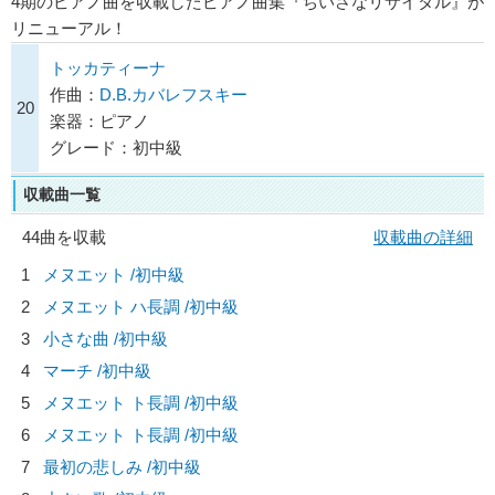
4期のピアノ曲を収載したピアノ曲集『ちいさなリサイタル』が
リニューアル！
トッカティーナ
作曲：
D.B.カバレフスキー
20
楽器：ピアノ
グレード：初中級
収載曲一覧
44曲を収載
収載曲の詳細
1
メヌエット /初中級
2
メヌエット ハ長調 /初中級
3
小さな曲 /初中級
4
マーチ /初中級
5
メヌエット ト長調 /初中級
6
メヌエット ト長調 /初中級
7
最初の悲しみ /初中級