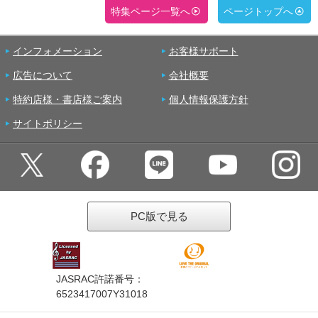
特集ページ一覧へ
ページトップへ
インフォメーション
お客様サポート
広告について
会社概要
特約店様・書店様ご案内
個人情報保護方針
サイトポリシー
PC版で見る
JASRAC許諾番号：
6523417007Y31018