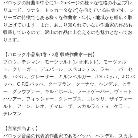
バロックの舞曲を中心に1～2pページの様々な性格の小品(プレ
リュード、ソナタ、トッカータなど)を揃えている曲集です。シ
リーズの特徴でもある様々な作曲家・年代・地域から幅広く取
り上げています。また、あまり知られていない作曲家の作品も
収載しているので、沢山の作品に出会えるのも魅力となってお
ります。
【バロック小品集1巻・2巻 収載作曲家一例】
ブロウ、テレマン、モーツァルト(レオポルト)、モーツァル
ト、クリーガー、デュパール、スペロンテス、ラモー、パーセ
ル、バベル、グレーザー、キルンベルガー、J.S.バッハ、J.C.バ
ッハ、C.P.E.バッハ、クープラン、クーナウ、ヘンデル、ヒラ
ー、グラウプナー、キルヒホール、ラートゲーバー、ヴィット
ハウアー、フィッシャー、クレープス、コレッリ、ザイファー
ルト、アーン、レオ、チマローザ、スカルラッティ、ケラー、
テレマン
【営業担当より】
バロック音楽の代表的作曲家であるバッハ、ヘンデル、スカル