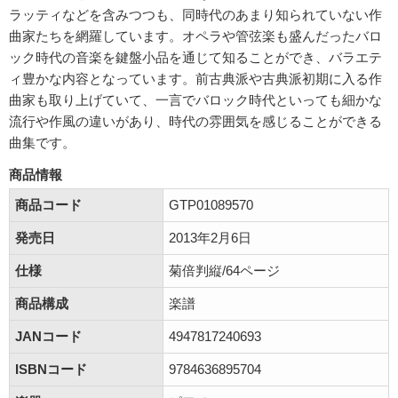
ラッティなどを含みつつも、同時代のあまり知られていない作
曲家たちを網羅しています。オペラや管弦楽も盛んだったバロ
ック時代の音楽を鍵盤小品を通じて知ることができ、バラエテ
ィ豊かな内容となっています。前古典派や古典派初期に入る作
曲家も取り上げていて、一言でバロック時代といっても細かな
流行や作風の違いがあり、時代の雰囲気を感じることができる
曲集です。
商品情報
商品コード
GTP01089570
発売日
2013年2月6日
仕様
菊倍判縦/64ページ
商品構成
楽譜
JANコード
4947817240693
ISBNコード
9784636895704