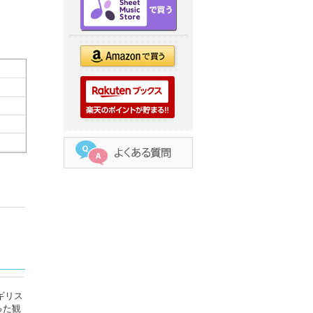
ギリス
った観