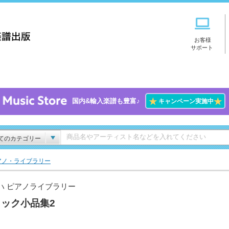
お客様
サポート
★
★
国内&輸入楽譜も豊富♪
キャンペーン実施中
てのカテゴリー
アノ・ライブラリー
ハ ピアノライブラリー
ック小品集2