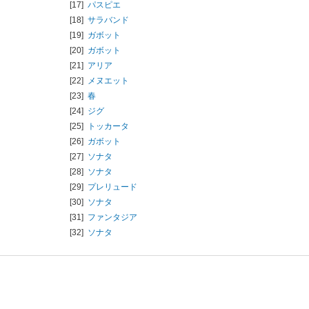
[17]
パスピエ
[18]
サラバンド
[19]
ガボット
[20]
ガボット
[21]
アリア
[22]
メヌエット
[23]
春
[24]
ジグ
[25]
トッカータ
[26]
ガボット
[27]
ソナタ
[28]
ソナタ
[29]
プレリュード
[30]
ソナタ
[31]
ファンタジア
[32]
ソナタ