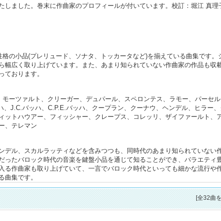
たしました。巻末に作曲家のプロフィールが付いています。校訂：堀江 真理
性格の小品(プレリュード、ソナタ、トッカータなど)を揃えている曲集です。
ら幅広く取り上げています。また、あまり知られていない作曲家の作品も収
っております。
)、モーツァルト、クリーガー、デュパール、スペロンテス、ラモー、パーセル
ハ、J.C.バッハ、C.P.E.バッハ、クープラン、クーナウ、ヘンデル、ヒラー
ィットハウアー、フィッシャー、クレープス、コレッリ、ザイファールト、
ー、テレマン
ンデル、スカルラッティなどを含みつつも、同時代のあまり知られていない
だったバロック時代の音楽を鍵盤小品を通じて知ることができ、バラエティ
入る作曲家も取り上げていて、一言でバロック時代といっても細かな流行や
る曲集です。
[全32曲