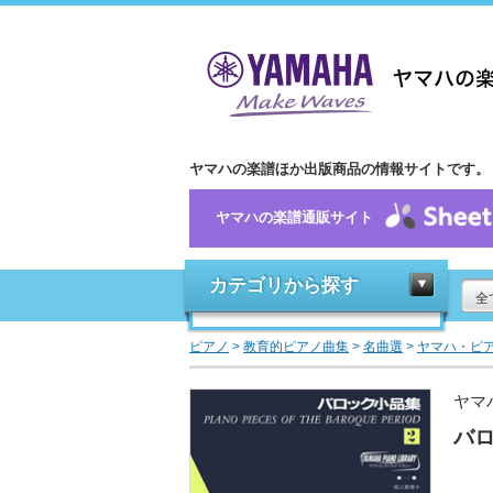
ヤマハの楽譜ほか出版商品の情報サイトです。
ヤマハの楽譜通販サイト
カテゴリから探す
全
ピアノ
>
教育的ピアノ曲集
>
名曲選
>
ヤマハ・ピ
ヤマ
バロ