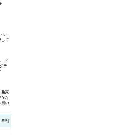
子
シリー
載して
、バ
、グラ
アー
作曲家
豊かな
作風の
を収載]