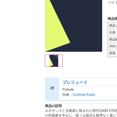
バイ
商品
商品
仕様
商品
JAN
楽器
プレリュード
29
Prelude
作曲：
Gottfried Keller
商品の説明
ルネサンスと古典派に挟まれた時代(1600-1
の作曲家を中心に、様々な様式を無理なく身に