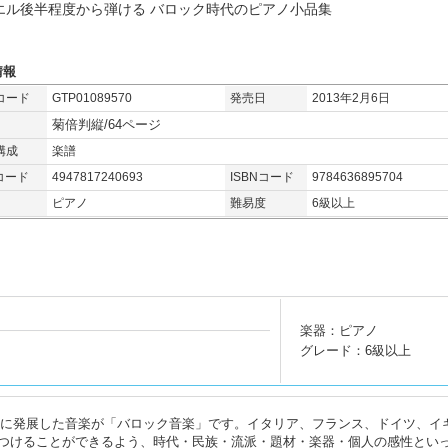
エル後半程度から弾ける バロック時代のピアノ小品集
情報
コード
GTP01089570
発売日
2013年2月6日
菊倍判縦/64ページ
構成
楽譜
コード
4947817240693
ISBNコード
9784636895704
ピアノ
難易度
6級以上
楽器：ピアノ
グレード：6級以上
750)に発展した音楽が「バロック音楽」です。イタリア、フランス、ドイツ、イ
つけることができるよう、時代・民族・流派・題材・楽器・個人の感性とい