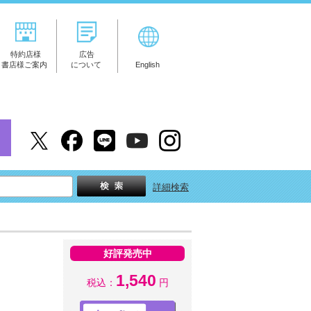
特約店様
広告
書店様ご案内
について
English
詳細検索
好評発売中
1,540
税込：
円