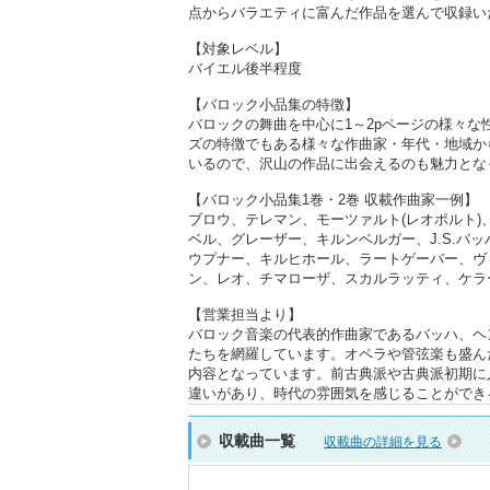
点からバラエティに富んだ作品を選んで収録い
【対象レベル】
バイエル後半程度
【バロック小品集の特徴】
バロックの舞曲を中心に1～2pページの様々な
ズの特徴でもある様々な作曲家・年代・地域か
いるので、沢山の作品に出会えるのも魅力とな
【バロック小品集1巻・2巻 収載作曲家一例】
ブロウ、テレマン、モーツァルト(レオポルト
ベル、グレーザー、キルンベルガー、J.S.バッ
ウプナー、キルヒホール、ラートゲーバー、ヴ
ン、レオ、チマローザ、スカルラッティ、ケラ
【営業担当より】
バロック音楽の代表的作曲家であるバッハ、ヘ
たちを網羅しています。オペラや管弦楽も盛ん
内容となっています。前古典派や古典派初期に
違いがあり、時代の雰囲気を感じることができ
収載曲一覧
収載曲の詳細を見る