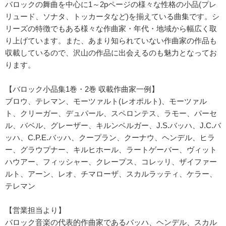
バロックの舞曲を中心に1～2pページの様々な性格の小品(プレ
リュード、ソナタ、トッカータなど)を揃えている曲集です。シ
リーズの特徴でもある様々な作曲家・年代・地域から幅広く取
り上げています。また、あまり知られていない作曲家の作品も
収載しているので、沢山の作品に出会えるのも魅力となってお
ります。
【バロック小品集1巻・2巻 収載作曲家一例】
ブロウ、テレマン、モーツァルト(レオポルト)、モーツァル
ト、クリーガー、デュパール、スペロンテス、ラモー、パーセ
ル、バベル、グレーザー、キルンベルガー、J.S.バッハ、J.C.バ
ッハ、C.P.E.バッハ、クープラン、クーナウ、ヘンデル、ヒラ
ー、グラウプナー、キルヒホール、ラートゲーバー、ヴィット
ハウアー、フィッシャー、クレープス、コレッリ、ザイファー
ルト、アーン、レオ、チマローザ、スカルラッティ、ケラー、
テレマン
【営業担当より】
バロック音楽の代表的作曲家であるバッハ、ヘンデル、スカル