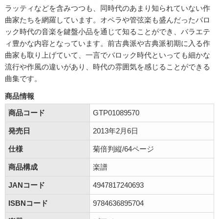
ラッティなどを含みつつも、同時代のあまり知られていない作
曲家たちを網羅しています。オペラや管弦楽も盛んだったバロ
ック時代の音楽を鍵盤小品を通じて知ることができ、バラエテ
ィ豊かな内容となっています。前古典派や古典派初期に入る作
曲家も取り上げていて、一言でバロック時代といっても細かな
流行や作風の違いがあり、時代の雰囲気を感じることができる
曲集です。
商品情報
商品コード
GTP01089570
発売日
2013年2月6日
仕様
菊倍判縦/64ページ
商品構成
楽譜
JANコード
4947817240693
ISBNコード
9784636895704