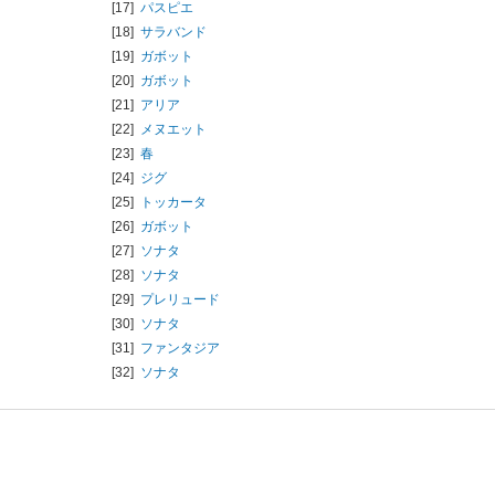
[17]
パスピエ
[18]
サラバンド
[19]
ガボット
[20]
ガボット
[21]
アリア
[22]
メヌエット
[23]
春
[24]
ジグ
[25]
トッカータ
[26]
ガボット
[27]
ソナタ
[28]
ソナタ
[29]
プレリュード
[30]
ソナタ
[31]
ファンタジア
[32]
ソナタ