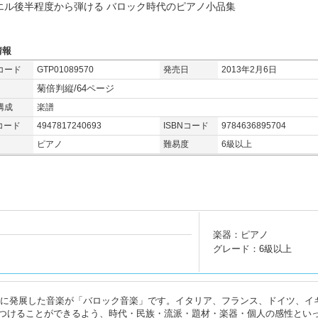
エル後半程度から弾ける バロック時代のピアノ小品集
情報
コード
GTP01089570
発売日
2013年2月6日
菊倍判縦/64ページ
構成
楽譜
コード
4947817240693
ISBNコード
9784636895704
ピアノ
難易度
6級以上
楽器：ピアノ
グレード：6級以上
750)に発展した音楽が「バロック音楽」です。イタリア、フランス、ドイツ、イ
つけることができるよう、時代・民族・流派・題材・楽器・個人の感性とい