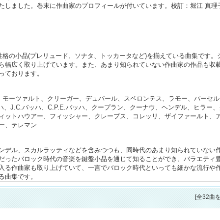
たしました。巻末に作曲家のプロフィールが付いています。校訂：堀江 真理
性格の小品(プレリュード、ソナタ、トッカータなど)を揃えている曲集です。
ら幅広く取り上げています。また、あまり知られていない作曲家の作品も収
っております。
)、モーツァルト、クリーガー、デュパール、スペロンテス、ラモー、パーセル
ハ、J.C.バッハ、C.P.E.バッハ、クープラン、クーナウ、ヘンデル、ヒラー
ィットハウアー、フィッシャー、クレープス、コレッリ、ザイファールト、
ー、テレマン
ンデル、スカルラッティなどを含みつつも、同時代のあまり知られていない
だったバロック時代の音楽を鍵盤小品を通じて知ることができ、バラエティ
入る作曲家も取り上げていて、一言でバロック時代といっても細かな流行や
る曲集です。
[全32曲