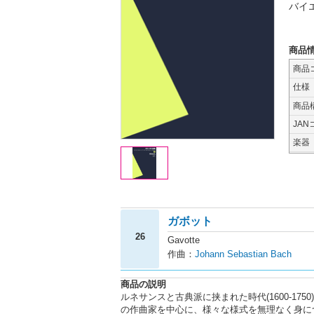
バイ
商品
商品
仕様
商品
JAN
楽器
ガボット
26
Gavotte
作曲：
Johann Sebastian Bach
商品の説明
ルネサンスと古典派に挟まれた時代(1600-1
の作曲家を中心に、様々な様式を無理なく身に