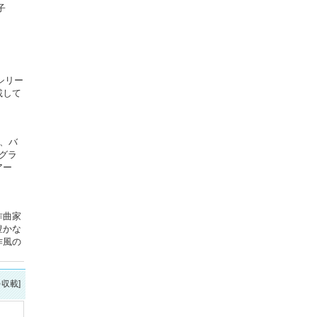
子
シリー
載して
、バ
、グラ
アー
作曲家
豊かな
作風の
を収載]