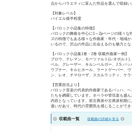
点からバラエティに富んだ作品を選んで収録い
【対象レベル】
バイエル後半程度
【バロック小品集の特徴】
バロックの舞曲を中心に1～2pページの様々な
ズの特徴でもある様々な作曲家・年代・地域か
いるので、沢山の作品に出会えるのも魅力とな
【バロック小品集1巻・2巻 収載作曲家一例】
ブロウ、テレマン、モーツァルト(レオポルト
ベル、グレーザー、キルンベルガー、J.S.バッ
ウプナー、キルヒホール、ラートゲーバー、ヴ
ン、レオ、チマローザ、スカルラッティ、ケラ
【営業担当より】
バロック音楽の代表的作曲家であるバッハ、ヘ
たちを網羅しています。オペラや管弦楽も盛ん
内容となっています。前古典派や古典派初期に
違いがあり、時代の雰囲気を感じることができ
収載曲一覧
収載曲の詳細を見る