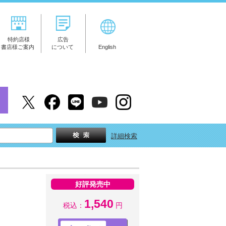
特約店様
広告
書店様ご案内
について
English
詳細検索
好評発売中
1,540
税込：
円