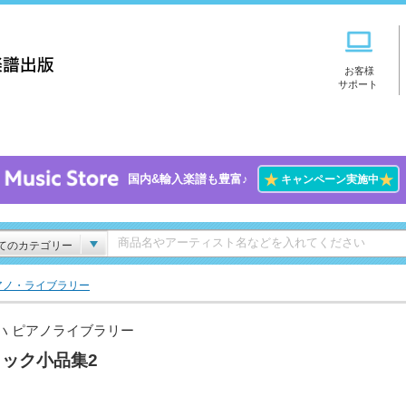
お客様
サポート
★
★
国内&輸入楽譜も豊富♪
キャンペーン実施中
てのカテゴリー
アノ・ライブラリー
ハ ピアノライブラリー
ック小品集2