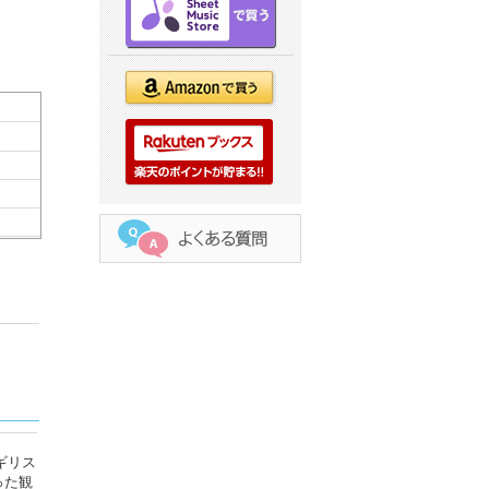
ギリス
った観