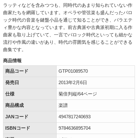
ラッティなどを含みつつも、同時代のあまり知られていない作
曲家たちを網羅しています。オペラや管弦楽も盛んだったバロ
ック時代の音楽を鍵盤小品を通じて知ることができ、バラエテ
ィ豊かな内容となっています。前古典派や古典派初期に入る作
曲家も取り上げていて、一言でバロック時代といっても細かな
流行や作風の違いがあり、時代の雰囲気を感じることができる
曲集です。
商品情報
商品コード
GTP01089570
発売日
2013年2月6日
仕様
菊倍判縦/64ページ
商品構成
楽譜
JANコード
4947817240693
ISBNコード
9784636895704