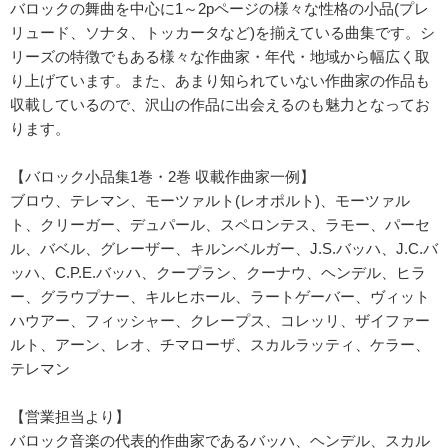
バロックの舞曲を中心に1～2pページの様々な性格の小品(プレ
リュード、ソナタ、トッカータなど)を揃えている曲集です。シ
リーズの特徴でもある様々な作曲家・年代・地域から幅広く取
り上げています。また、あまり知られていない作曲家の作品も
収載しているので、沢山の作品に出会えるのも魅力となってお
ります。
【バロック小品集1巻・2巻 収載作曲家一例】
ブロウ、テレマン、モーツァルト(レオポルト)、モーツァル
ト、クリーガー、デュパール、スペロンテス、ラモー、パーセ
ル、バベル、グレーザー、キルンベルガー、J.S.バッハ、J.C.バ
ッハ、C.P.E.バッハ、クープラン、クーナウ、ヘンデル、ヒラ
ー、グラウプナー、キルヒホール、ラートゲーバー、ヴィット
ハウアー、フィッシャー、クレープス、コレッリ、ザイファー
ルト、アーン、レオ、チマローザ、スカルラッティ、ケラー、
テレマン
【営業担当より】
バロック音楽の代表的作曲家であるバッハ、ヘンデル、スカル