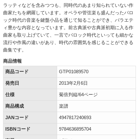
ラッティなどを含みつつも、同時代のあまり知られていない作
曲家たちを網羅しています。オペラや管弦楽も盛んだったバロ
ック時代の音楽を鍵盤小品を通じて知ることができ、バラエテ
ィ豊かな内容となっています。前古典派や古典派初期に入る作
曲家も取り上げていて、一言でバロック時代といっても細かな
流行や作風の違いがあり、時代の雰囲気を感じることができる
曲集です。
商品情報
商品コード
GTP01089570
発売日
2013年2月6日
仕様
菊倍判縦/64ページ
商品構成
楽譜
JANコード
4947817240693
ISBNコード
9784636895704