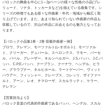
バロックの舞曲を中心に1～2pページの様々な性格の小品(プレ
リュード、ソナタ、トッカータなど)を揃えている曲集です。シ
リーズの特徴でもある様々な作曲家・年代・地域から幅広く取
り上げています。また、あまり知られていない作曲家の作品も
収載しているので、沢山の作品に出会えるのも魅力となってお
ります。
【バロック小品集1巻・2巻 収載作曲家一例】
ブロウ、テレマン、モーツァルト(レオポルト)、モーツァル
ト、クリーガー、デュパール、スペロンテス、ラモー、パーセ
ル、バベル、グレーザー、キルンベルガー、J.S.バッハ、J.C.バ
ッハ、C.P.E.バッハ、クープラン、クーナウ、ヘンデル、ヒラ
ー、グラウプナー、キルヒホール、ラートゲーバー、ヴィット
ハウアー、フィッシャー、クレープス、コレッリ、ザイファー
ルト、アーン、レオ、チマローザ、スカルラッティ、ケラー、
テレマン
【営業担当より】
バロック音楽の代表的作曲家であるバッハ、ヘンデル、スカル