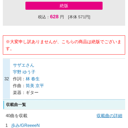
絶版
628
税込：
円 [本体 571円]
※大変申し訳ありませんが、こちらの商品は絶版でございま
す。
サザエさん
宇野 ゆう子
32
作詞：
林 春生
作曲：
筒美 京平
楽器：ギター
収載曲一覧
40曲を収載
収載曲の詳細
1
歩み/
GReeeeN