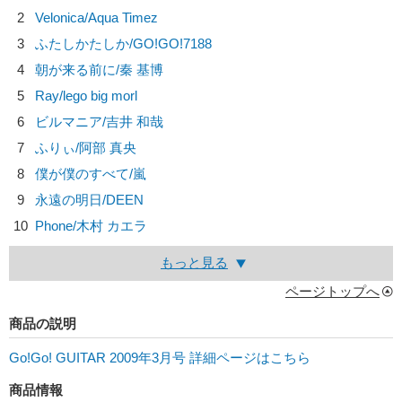
2
Velonica/
Aqua Timez
3
ふたしかたしか/
GO!GO!7188
4
朝が来る前に/
秦 基博
5
Ray/
lego big morl
6
ビルマニア/
吉井 和哉
7
ふりぃ/
阿部 真央
8
僕が僕のすべて/
嵐
9
永遠の明日/
DEEN
10
Phone/
木村 カエラ
もっと見る
ページトップへ
商品の説明
Go!Go! GUITAR 2009年3月号 詳細ページはこちら
商品情報