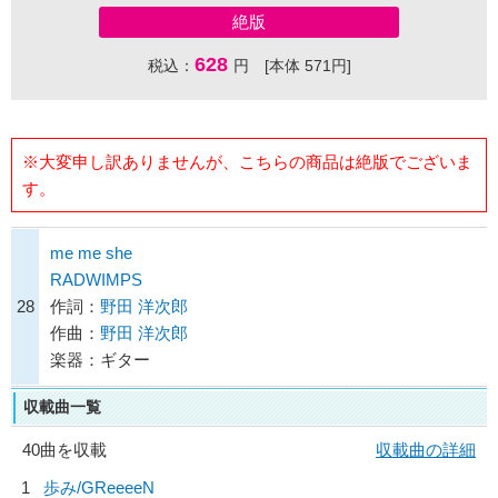
絶版
628
税込：
円 [本体 571円]
※大変申し訳ありませんが、こちらの商品は絶版でございま
す。
me me she
RADWIMPS
28
作詞：
野田 洋次郎
作曲：
野田 洋次郎
楽器：ギター
収載曲一覧
40曲を収載
収載曲の詳細
1
歩み/
GReeeeN