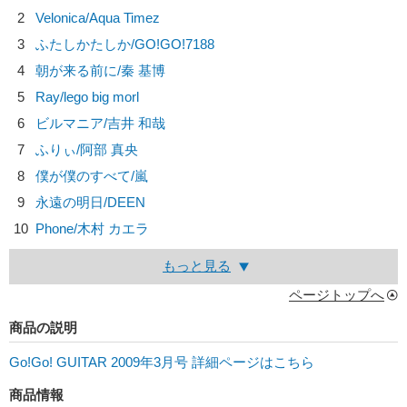
2
Velonica/
Aqua Timez
3
ふたしかたしか/
GO!GO!7188
4
朝が来る前に/
秦 基博
5
Ray/
lego big morl
6
ビルマニア/
吉井 和哉
7
ふりぃ/
阿部 真央
8
僕が僕のすべて/
嵐
9
永遠の明日/
DEEN
10
Phone/
木村 カエラ
もっと見る
ページトップへ
商品の説明
Go!Go! GUITAR 2009年3月号 詳細ページはこちら
商品情報