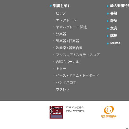
楽譜を探す
輸入楽譜特
ピアノ
書籍
エレクトーン
雑誌
ヤマハグレード関連
文具
弦楽器
講座
管楽器 / 打楽器
Muma
吹奏楽 / 器楽合奏
フルスコア / スタディスコア
合唱 / ボーカル
ギター
ベース / ドラム / キーボード
バンドスコア
ウクレレ
JASRAC許諾番号：
6523417007Y31018