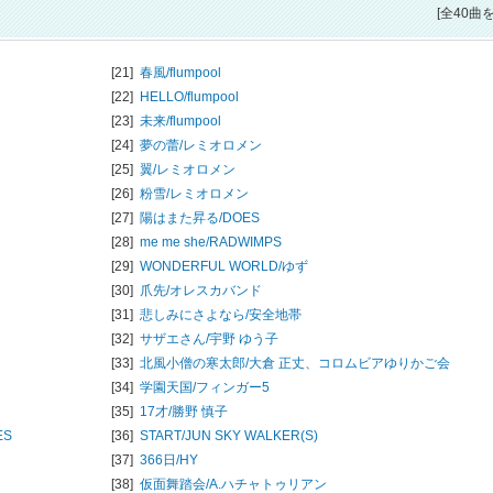
[全40曲
[21]
春風/
flumpool
[22]
HELLO/
flumpool
[23]
未来/
flumpool
[24]
夢の蕾/
レミオロメン
[25]
翼/
レミオロメン
[26]
粉雪/
レミオロメン
[27]
陽はまた昇る/
DOES
[28]
me me she/
RADWIMPS
[29]
WONDERFUL WORLD/
ゆず
[30]
爪先/
オレスカバンド
[31]
悲しみにさよなら/
安全地帯
[32]
サザエさん/
宇野 ゆう子
[33]
北風小僧の寒太郎/
大倉 正丈、コロムビアゆりかご会
[34]
学園天国/
フィンガー5
[35]
17才/
勝野 慎子
ES
[36]
START/
JUN SKY WALKER(S)
[37]
366日/
HY
[38]
仮面舞踏会/
A.ハチャトゥリアン