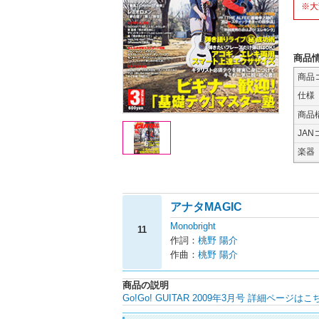
※大
商品
商品
仕様
商品
JAN
楽器
アナタMAGIC
Monobright
11
作詞：
桃野 陽介
作曲：
桃野 陽介
商品の説明
Go!Go! GUITAR 2009年3月号 詳細ページはこ