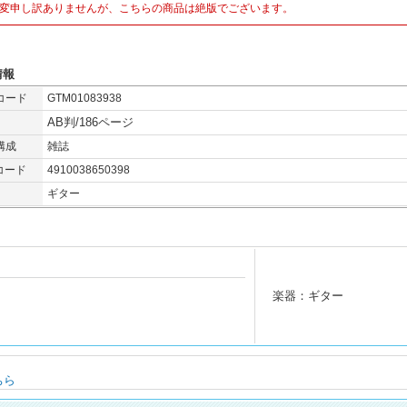
変申し訳ありませんが、こちらの商品は絶版でございます。
情報
コード
GTM01083938
AB判/186ページ
構成
雑誌
コード
4910038650398
ギター
楽器：ギター
ちら