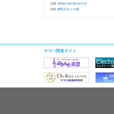
[19]
Winter Hot Music/
YUI
[20]
神田川/
かぐや姫
ヤマハ関連サイト