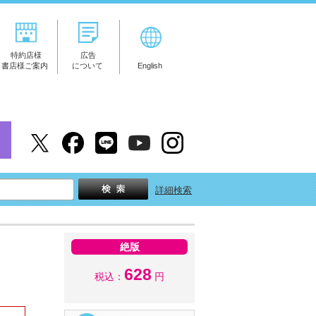
特約店様
広告
書店様ご案内
について
English
詳細検索
絶版
628
税込：
円