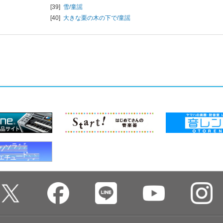
[39]
雪/
童謡
[40]
大きな栗の木の下で/
童謡