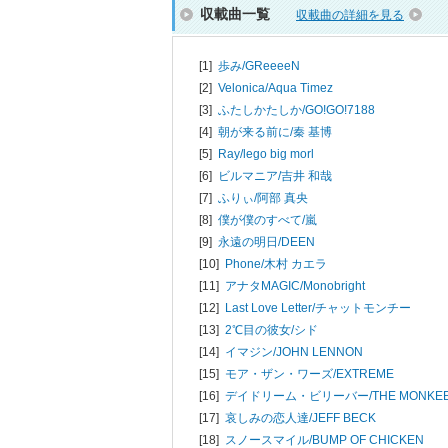
収載曲一覧
収載曲の詳細を見る
[1]
歩み/
GReeeeN
[2]
Velonica/
Aqua Timez
[3]
ふたしかたしか/
GO!GO!7188
[4]
朝が来る前に/
秦 基博
[5]
Ray/
lego big morl
[6]
ビルマニア/
吉井 和哉
[7]
ふりぃ/
阿部 真央
[8]
僕が僕のすべて/
嵐
[9]
永遠の明日/
DEEN
[10]
Phone/
木村 カエラ
[11]
アナタMAGIC/
Monobright
[12]
Last Love Letter/
チャットモンチー
[13]
2℃目の彼女/
シド
[14]
イマジン/
JOHN LENNON
[15]
モア・ザン・ワーズ/
EXTREME
[16]
デイドリーム・ビリーバー/
THE MONKE
[17]
哀しみの恋人達/
JEFF BECK
[18]
スノースマイル/
BUMP OF CHICKEN