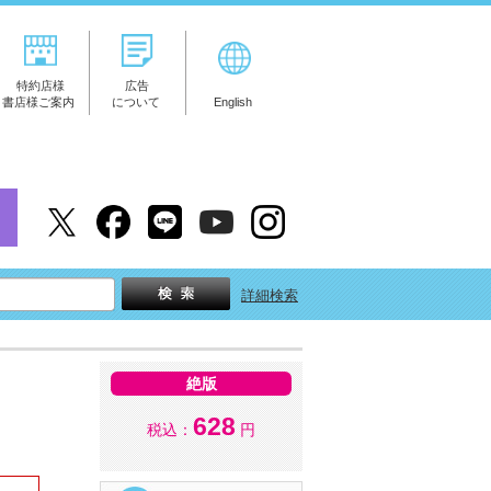
特約店様
広告
書店様ご案内
について
English
詳細検索
絶版
628
税込：
円