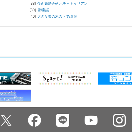
[38]
仮面舞踏会/
A.ハチャトゥリアン
[39]
雪/
童謡
[40]
大きな栗の木の下で/
童謡