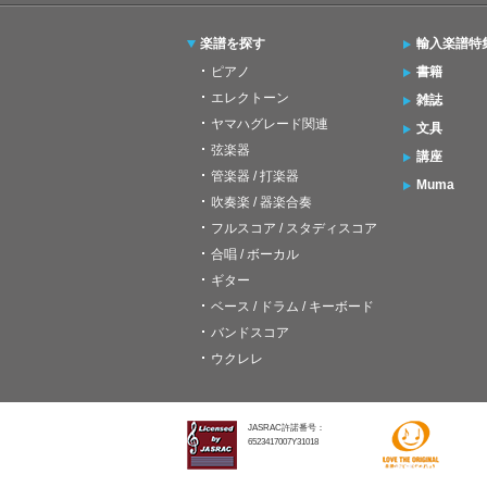
楽譜を探す
輸入楽譜特
ピアノ
書籍
エレクトーン
雑誌
ヤマハグレード関連
文具
弦楽器
講座
管楽器 / 打楽器
Muma
吹奏楽 / 器楽合奏
フルスコア / スタディスコア
合唱 / ボーカル
ギター
ベース / ドラム / キーボード
バンドスコア
ウクレレ
JASRAC許諾番号：
6523417007Y31018