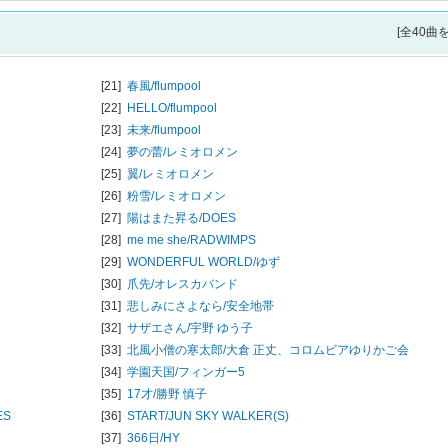
[全40曲
[21]
春風/
flumpool
[22]
HELLO/
flumpool
[23]
未来/
flumpool
[24]
夢の蕾/
レミオロメン
[25]
翼/
レミオロメン
[26]
粉雪/
レミオロメン
[27]
陽はまた昇る/
DOES
[28]
me me she/
RADWIMPS
[29]
WONDERFUL WORLD/
ゆず
[30]
爪先/
オレスカバンド
[31]
悲しみにさよなら/
安全地帯
[32]
サザエさん/
宇野 ゆう子
[33]
北風小僧の寒太郎/
大倉 正丈、コロムビアゆりかご会
[34]
学園天国/
フィンガー5
[35]
17才/
勝野 慎子
ES
[36]
START/
JUN SKY WALKER(S)
[37]
366日/
HY