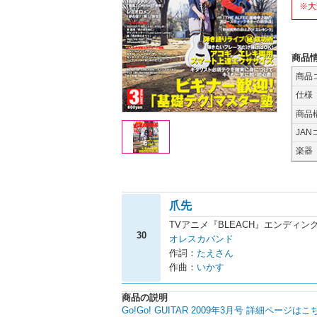
※大
商品
商品
仕様
商品
JAN
楽器
爪先
TVアニメ『BLEACH』エンディン
30
オレスカバンド
作詞：
たえさん
作曲：
いかす
商品の説明
Go!Go! GUITAR 2009年3月号 詳細ページはこ