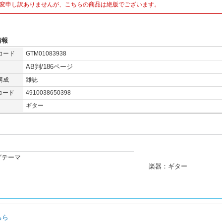
変申し訳ありませんが、こちらの商品は絶版でございます。
情報
コード
GTM01083938
AB判/186ページ
構成
雑誌
コード
4910038650398
ギター
グテーマ
楽器：ギター
ちら