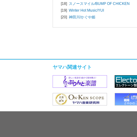
[18]
スノースマイル/
BUMP OF CHICKEN
[19]
Winter Hot Music/
YUI
[20]
神田川/
かぐや姫
ヤマハ関連サイト