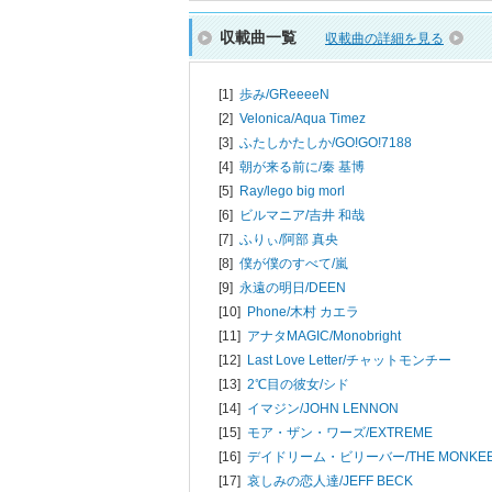
収載曲一覧
収載曲の詳細を見る
[1]
歩み/
GReeeeN
[2]
Velonica/
Aqua Timez
[3]
ふたしかたしか/
GO!GO!7188
[4]
朝が来る前に/
秦 基博
[5]
Ray/
lego big morl
[6]
ビルマニア/
吉井 和哉
[7]
ふりぃ/
阿部 真央
[8]
僕が僕のすべて/
嵐
[9]
永遠の明日/
DEEN
[10]
Phone/
木村 カエラ
[11]
アナタMAGIC/
Monobright
[12]
Last Love Letter/
チャットモンチー
[13]
2℃目の彼女/
シド
[14]
イマジン/
JOHN LENNON
[15]
モア・ザン・ワーズ/
EXTREME
[16]
デイドリーム・ビリーバー/
THE MONKE
[17]
哀しみの恋人達/
JEFF BECK