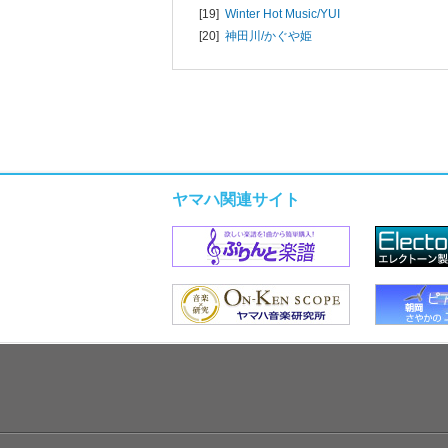
[19]
Winter Hot Music/
YUI
[20]
神田川/
かぐや姫
ヤマハ関連サイト