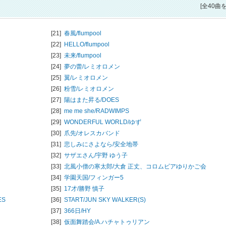
[全40曲
[21]
春風/
flumpool
[22]
HELLO/
flumpool
[23]
未来/
flumpool
[24]
夢の蕾/
レミオロメン
[25]
翼/
レミオロメン
[26]
粉雪/
レミオロメン
[27]
陽はまた昇る/
DOES
[28]
me me she/
RADWIMPS
[29]
WONDERFUL WORLD/
ゆず
[30]
爪先/
オレスカバンド
[31]
悲しみにさよなら/
安全地帯
[32]
サザエさん/
宇野 ゆう子
[33]
北風小僧の寒太郎/
大倉 正丈、コロムビアゆりかご会
[34]
学園天国/
フィンガー5
[35]
17才/
勝野 慎子
ES
[36]
START/
JUN SKY WALKER(S)
[37]
366日/
HY
[38]
仮面舞踏会/
A.ハチャトゥリアン