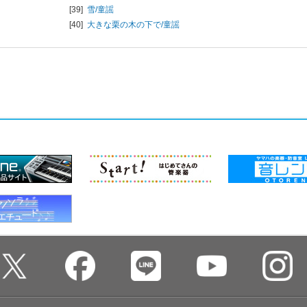
[39]
雪/
童謡
[40]
大きな栗の木の下で/
童謡