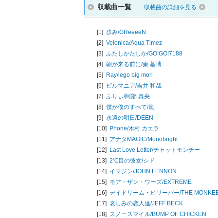
収載曲一覧
収載曲の詳細を見る
[1]
歩み/
GReeeeN
[2]
Velonica/
Aqua Timez
[3]
ふたしかたしか/
GO!GO!7188
[4]
朝が来る前に/
秦 基博
[5]
Ray/
lego big morl
[6]
ビルマニア/
吉井 和哉
[7]
ふりぃ/
阿部 真央
[8]
僕が僕のすべて/
嵐
[9]
永遠の明日/
DEEN
[10]
Phone/
木村 カエラ
[11]
アナタMAGIC/
Monobright
[12]
Last Love Letter/
チャットモンチー
[13]
2℃目の彼女/
シド
[14]
イマジン/
JOHN LENNON
[15]
モア・ザン・ワーズ/
EXTREME
[16]
デイドリーム・ビリーバー/
THE MONKE
[17]
哀しみの恋人達/
JEFF BECK
[18]
スノースマイル/
BUMP OF CHICKEN