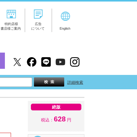
特約店様
広告
書店様ご案内
について
English
詳細検索
絶版
628
税込：
円