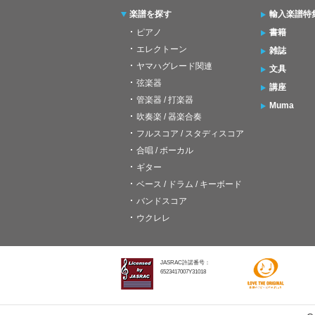
楽譜を探す
輸入楽譜特
ピアノ
書籍
エレクトーン
雑誌
ヤマハグレード関連
文具
弦楽器
講座
管楽器 / 打楽器
Muma
吹奏楽 / 器楽合奏
フルスコア / スタディスコア
合唱 / ボーカル
ギター
ベース / ドラム / キーボード
バンドスコア
ウクレレ
JASRAC許諾番号：
6523417007Y31018