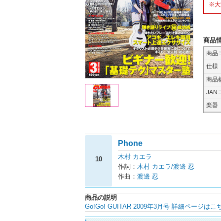
※大
商品
商品
仕様
商品
JAN
楽器
Phone
木村 カエラ
10
作詞：
木村 カエラ/渡邊 忍
作曲：
渡邊 忍
商品の説明
Go!Go! GUITAR 2009年3月号 詳細ページはこ