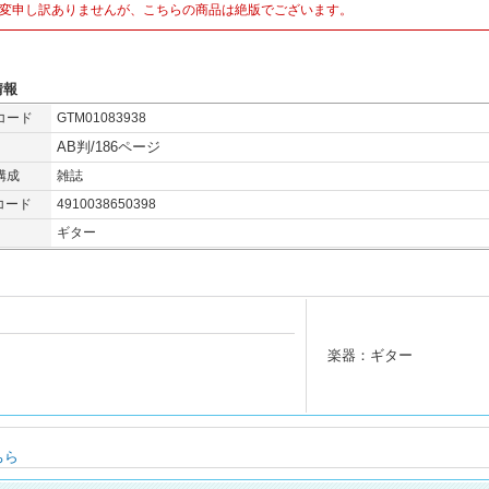
変申し訳ありませんが、こちらの商品は絶版でございます。
情報
コード
GTM01083938
AB判/186ページ
構成
雑誌
コード
4910038650398
ギター
楽器：ギター
ちら