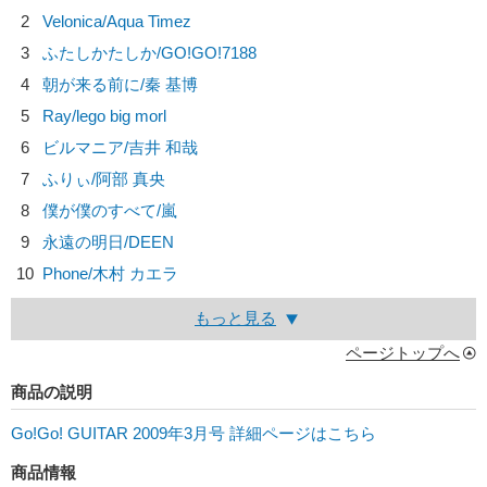
2
Velonica/
Aqua Timez
3
ふたしかたしか/
GO!GO!7188
4
朝が来る前に/
秦 基博
5
Ray/
lego big morl
6
ビルマニア/
吉井 和哉
7
ふりぃ/
阿部 真央
8
僕が僕のすべて/
嵐
9
永遠の明日/
DEEN
10
Phone/
木村 カエラ
もっと見る
ページトップへ
商品の説明
Go!Go! GUITAR 2009年3月号 詳細ページはこちら
商品情報