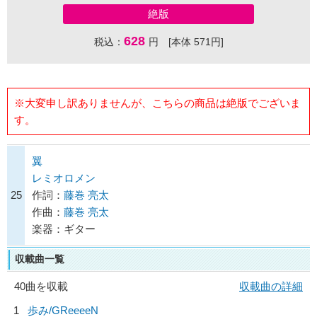
絶版
628
税込：
円 [本体 571円]
※大変申し訳ありませんが、こちらの商品は絶版でございま
す。
翼
レミオロメン
25
作詞：
藤巻 亮太
作曲：
藤巻 亮太
楽器：ギター
収載曲一覧
40曲を収載
収載曲の詳細
1
歩み/
GReeeeN