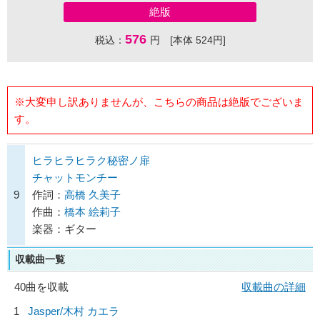
絶版
576
税込：
円 [本体 524円]
※大変申し訳ありませんが、こちらの商品は絶版でございま
す。
ヒラヒラヒラク秘密ノ扉
チャットモンチー
9
作詞：
高橋 久美子
作曲：
橋本 絵莉子
楽器：ギター
収載曲一覧
40曲を収載
収載曲の詳細
1
Jasper/
木村 カエラ