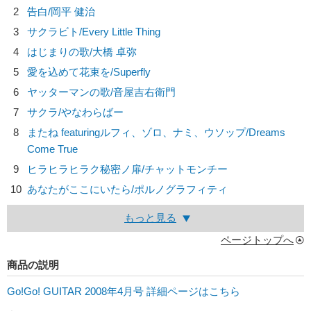
2
告白/
岡平 健治
3
サクラビト/
Every Little Thing
4
はじまりの歌/
大橋 卓弥
5
愛を込めて花束を/
Superfly
6
ヤッターマンの歌/
音屋吉右衛門
7
サクラ/
やなわらばー
8
またね featuringルフィ、ゾロ、ナミ、ウソップ/
Dreams
Come True
9
ヒラヒラヒラク秘密ノ扉/
チャットモンチー
10
あなたがここにいたら/
ポルノグラフィティ
もっと見る
ページトップへ
商品の説明
Go!Go! GUITAR 2008年4月号 詳細ページはこちら