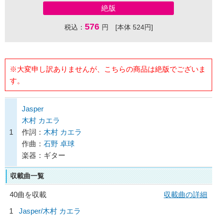
絶版
576
税込：
円 [本体 524円]
※大変申し訳ありませんが、こちらの商品は絶版でございま
す。
Jasper
木村 カエラ
1
作詞：
木村 カエラ
作曲：
石野 卓球
楽器：ギター
収載曲一覧
40曲を収載
収載曲の詳細
1
Jasper/
木村 カエラ