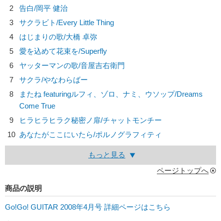
2
告白/
岡平 健治
3
サクラビト/
Every Little Thing
4
はじまりの歌/
大橋 卓弥
5
愛を込めて花束を/
Superfly
6
ヤッターマンの歌/
音屋吉右衛門
7
サクラ/
やなわらばー
8
またね featuringルフィ、ゾロ、ナミ、ウソップ/
Dreams
Come True
9
ヒラヒラヒラク秘密ノ扉/
チャットモンチー
10
あなたがここにいたら/
ポルノグラフィティ
もっと見る
ページトップへ
商品の説明
Go!Go! GUITAR 2008年4月号 詳細ページはこちら