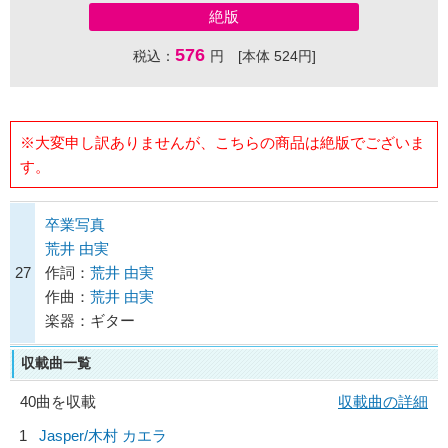
絶版
576
税込：
円 [本体 524円]
※大変申し訳ありませんが、こちらの商品は絶版でございま
す。
卒業写真
荒井 由実
27
作詞：
荒井 由実
作曲：
荒井 由実
楽器：ギター
収載曲一覧
40曲を収載
収載曲の詳細
1
Jasper/
木村 カエラ