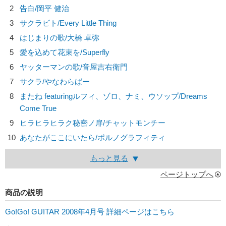
2
告白/
岡平 健治
3
サクラビト/
Every Little Thing
4
はじまりの歌/
大橋 卓弥
5
愛を込めて花束を/
Superfly
6
ヤッターマンの歌/
音屋吉右衛門
7
サクラ/
やなわらばー
8
またね featuringルフィ、ゾロ、ナミ、ウソップ/
Dreams
Come True
9
ヒラヒラヒラク秘密ノ扉/
チャットモンチー
10
あなたがここにいたら/
ポルノグラフィティ
もっと見る
ページトップへ
商品の説明
Go!Go! GUITAR 2008年4月号 詳細ページはこちら