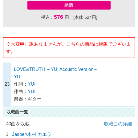
絶版
576
税込：
円 [本体 524円]
※大変申し訳ありませんが、こちらの商品は絶版でございま
す。
LOVE&TRUTH ～YUI Acoustic Version～
YUI
23
作詞：
YUI
作曲：
YUI
楽器：ギター
収載曲一覧
40曲を収載
収載曲の詳細
1
Jasper/
木村 カエラ