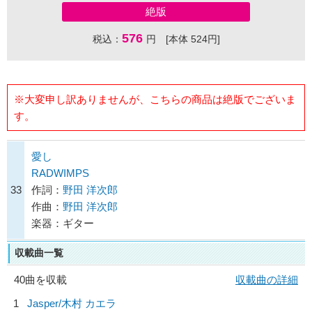
絶版
576
税込：
円 [本体 524円]
※大変申し訳ありませんが、こちらの商品は絶版でございま
す。
愛し
RADWIMPS
33
作詞：
野田 洋次郎
作曲：
野田 洋次郎
楽器：ギター
収載曲一覧
40曲を収載
収載曲の詳細
1
Jasper/
木村 カエラ