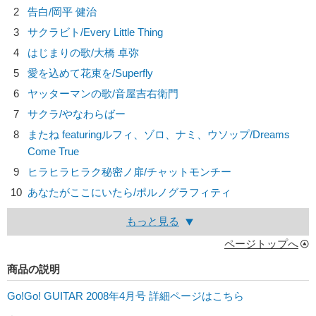
2
告白/
岡平 健治
3
サクラビト/
Every Little Thing
4
はじまりの歌/
大橋 卓弥
5
愛を込めて花束を/
Superfly
6
ヤッターマンの歌/
音屋吉右衛門
7
サクラ/
やなわらばー
8
またね featuringルフィ、ゾロ、ナミ、ウソップ/
Dreams
Come True
9
ヒラヒラヒラク秘密ノ扉/
チャットモンチー
10
あなたがここにいたら/
ポルノグラフィティ
もっと見る
ページトップへ
商品の説明
Go!Go! GUITAR 2008年4月号 詳細ページはこちら