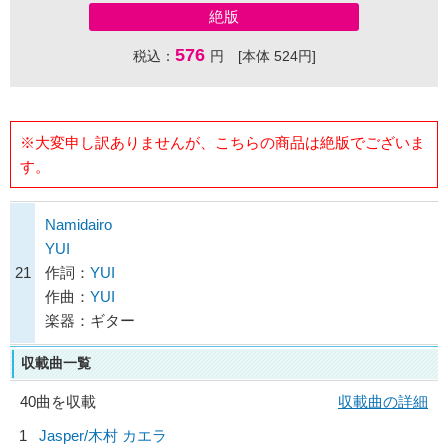
絶版
576
税込：
円 [本体 524円]
※大変申し訳ありませんが、こちらの商品は絶版でございま
す。
Namidairo
YUI
21
作詞：
YUI
作曲：
YUI
楽器：ギター
収載曲一覧
40曲を収載
収載曲の詳細
1
Jasper/
木村 カエラ