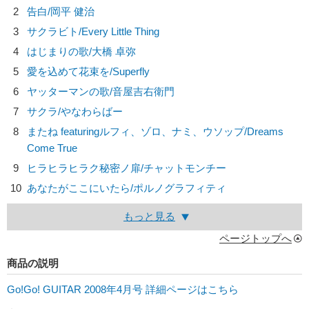
2
告白/
岡平 健治
3
サクラビト/
Every Little Thing
4
はじまりの歌/
大橋 卓弥
5
愛を込めて花束を/
Superfly
6
ヤッターマンの歌/
音屋吉右衛門
7
サクラ/
やなわらばー
8
またね featuringルフィ、ゾロ、ナミ、ウソップ/
Dreams
Come True
9
ヒラヒラヒラク秘密ノ扉/
チャットモンチー
10
あなたがここにいたら/
ポルノグラフィティ
もっと見る
ページトップへ
商品の説明
Go!Go! GUITAR 2008年4月号 詳細ページはこちら