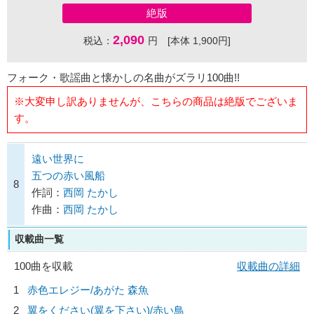
絶版
2,090
税込：
円 [本体 1,900円]
フォーク・歌謡曲と懐かしの名曲がズラリ100曲!!
※大変申し訳ありませんが、こちらの商品は絶版でございま
す。
遠い世界に
五つの赤い風船
8
作詞：
西岡 たかし
作曲：
西岡 たかし
収載曲一覧
100曲を収載
収載曲の詳細
1
赤色エレジー/
あがた 森魚
2
翼をください(翼を下さい)/
赤い鳥