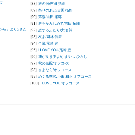
ズ
[88]
旅の宿/
吉田 拓郎
[89]
祭りのあと/
吉田 拓郎
[90]
落陽/
吉田 拓郎
[91]
唇をかみしめて/
吉田 拓郎
ら」より)/
さだ
[92]
恋するふたり/
大瀧 詠一
[93]
友よ/
岡林 信康
[94]
卒業/
尾崎 豊
[95]
I LOVE YOU/
尾崎 豊
[96]
我が良き友よ/
かまやつ ひろし
[97]
秋の気配/
オフコ-ス
[98]
さよなら/
オフコース
[99]
めぐる季節/
小田 和正 オフコース
[100]
I LOVE YOU/
オフコース