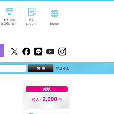
特約店様
広告
書店様ご案内
について
English
詳細検索
絶版
2,090
税込：
円