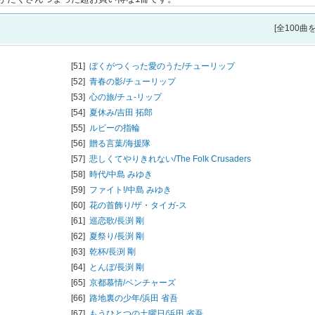
[全100曲
[51]
ぼくがつくった愛のうた/
チューリップ
[52]
青春の影/
チューリップ
[53]
心の旅/
チュ-リップ
[54]
夏休み/
吉田 拓郎
[55]
ルビーの指輪
[56]
贈る言葉/
海援隊
[57]
悲しくてやりきれない/
The Folk Crusaders
[58]
時代/
中島 みゆき
[59]
ファイト!/
中島 みゆき
[60]
花の首飾り/
ザ・タイガ-ス
[61]
巡恋歌/
長渕 剛
[62]
夏祭り/
長渕 剛
[63]
乾杯/
長渕 剛
[64]
とんぼ/
長渕 剛
[65]
京都慕情/
ベンチャーズ
[66]
路地裏の少年/
浜田 省吾
[67]
もうひとつの土曜日/
浜田 省吾