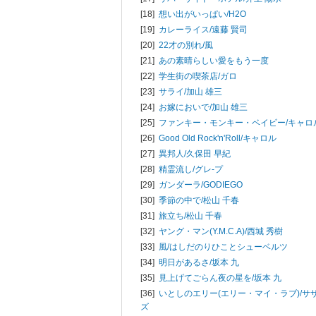
[18]
想い出がいっぱい/
H2O
[19]
カレーライス/
遠藤 賢司
[20]
22才の別れ/
風
[21]
あの素晴らしい愛をもう一度
[22]
学生街の喫茶店/
ガロ
[23]
サライ/
加山 雄三
[24]
お嫁においで/
加山 雄三
[25]
ファンキー・モンキー・ベイビー/
キャロ
[26]
Good Old Rock'n'Roll/
キャロル
[27]
異邦人/
久保田 早紀
[28]
精霊流し/
グレ-プ
[29]
ガンダーラ/
GODIEGO
[30]
季節の中で/
松山 千春
[31]
旅立ち/
松山 千春
[32]
ヤング・マン(Y.M.C.A)/
西城 秀樹
[33]
風/
はしだのりひことシューベルツ
[34]
明日があるさ/
坂本 九
[35]
見上げてごらん夜の星を/
坂本 九
[36]
いとしのエリー(エリー・マイ・ラブ)/
サ
ズ