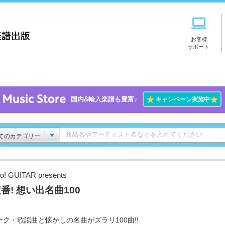
お客様
サポート
★
★
国内&輸入楽譜も豊富♪
キャンペーン実施中
てのカテゴリー
o! GUITAR presents
番! 想い出名曲100
ーク・歌謡曲と懐かしの名曲がズラリ100曲!!