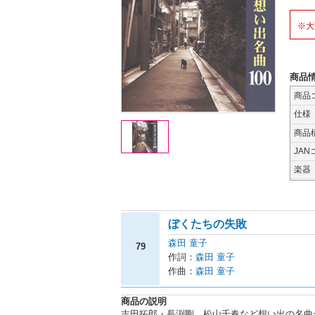
※大
商品
商品
仕様
商品
JAN
楽器
ぼくたちの失敗
森田 童子
79
作詞：
森田 童子
作曲：
森田 童子
商品の説明
吉田拓郎・長渕剛、松山千春など想い出の名曲