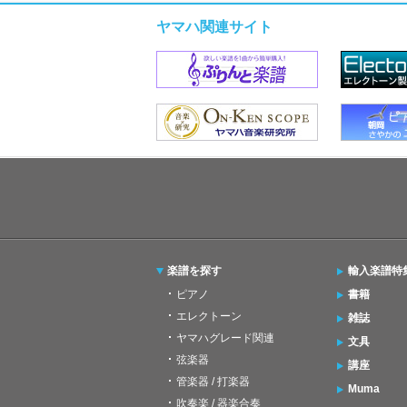
ヤマハ関連サイト
楽譜を探す
輸入楽譜特
ピアノ
書籍
エレクトーン
雑誌
ヤマハグレード関連
文具
弦楽器
講座
管楽器 / 打楽器
Muma
吹奏楽 / 器楽合奏