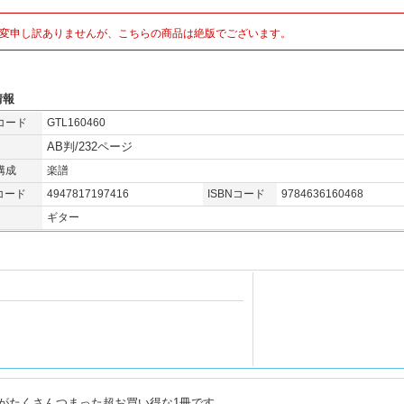
変申し訳ありませんが、こちらの商品は絶版でございます。
情報
コード
GTL160460
AB判/232ページ
構成
楽譜
コード
4947817197416
ISBNコード
9784636160468
ギター
がたくさんつまった超お買い得な1冊です。