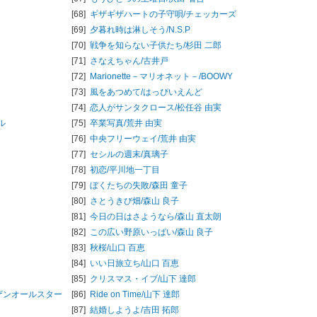
[68]
ギザギザハートの子守唄/
チェッカーズ
[69]
夕暮れ時は淋しそう/
N.S.P
[70]
戦争を知らない子供たち/
杉田 二郎
[71]
さなえちゃん/
古井戸
[72]
Marionette－マリオネット－/
BOOWY
[73]
風をあつめて/
はっぴいえんど
[74]
恋人がサンタクロース/
松任谷 由実
ル
[75]
卒業写真/
荒井 由実
[76]
中央フリーウェイ/
荒井 由実
[77]
セシルの週末/
真璃子
[78]
初恋/
平川地一丁目
[79]
ぼくたちの失敗/
森田 童子
[80]
さとうきび畑/
森山 良子
[81]
今日の日はさようなら/
森山 直太朗
[82]
この広い野原いっぱい/
森山 良子
[83]
秋桜/
山口 百恵
[84]
いい日旅立ち/
山口 百恵
[85]
クリスマス・イブ/
山下 達郎
ザンオールスター
[86]
Ride on Time/
山下 達郎
[87]
結婚しようよ/
吉田 拓郎