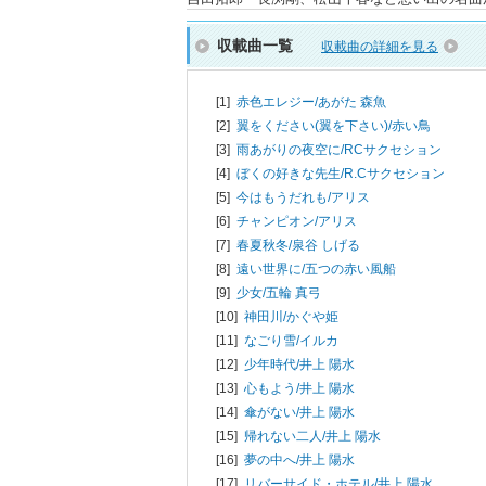
収載曲一覧
収載曲の詳細を見る
[1]
赤色エレジー/
あがた 森魚
[2]
翼をください(翼を下さい)/
赤い鳥
[3]
雨あがりの夜空に/
RCサクセション
[4]
ぼくの好きな先生/
R.Cサクセション
[5]
今はもうだれも/
アリス
[6]
チャンピオン/
アリス
[7]
春夏秋冬/
泉谷 しげる
[8]
遠い世界に/
五つの赤い風船
[9]
少女/
五輪 真弓
[10]
神田川/
かぐや姫
[11]
なごり雪/
イルカ
[12]
少年時代/
井上 陽水
[13]
心もよう/
井上 陽水
[14]
傘がない/
井上 陽水
[15]
帰れない二人/
井上 陽水
[16]
夢の中へ/
井上 陽水
[17]
リバーサイド・ホテル/
井上 陽水