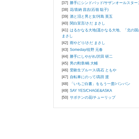
[37]
勝手にシンドバッド/
サザンオールスター
[38]
花/
喜納 昌吉(石嶺 聡子)
[39]
酒と泪と男と女/
河島 英五
[40]
関白宣言/
さだ まさし
[41]
はるかなる大地(遥かなる大地、「北の国か
まさし
[42]
雨やどり/
さだ まさし
[43]
Someday/
佐野 元春
[44]
勝手にしやがれ/
沢田 研二
[45]
男の勲章/
嶋 大輔
[46]
受験生ブルース/
高石 ともや
[47]
自転車にのって/
高田 渡
[48]
「いちご白書」をもう一度/
バンバン
[49]
SAY YES/
CHAGE&ASKA
[50]
サボテンの花/
チューリップ