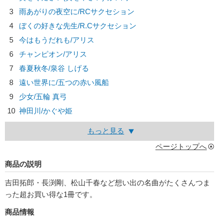
3
雨あがりの夜空に/
RCサクセション
4
ぼくの好きな先生/
R.Cサクセション
5
今はもうだれも/
アリス
6
チャンピオン/
アリス
7
春夏秋冬/
泉谷 しげる
8
遠い世界に/
五つの赤い風船
9
少女/
五輪 真弓
10
神田川/
かぐや姫
もっと見る
ページトップへ
商品の説明
吉田拓郎・長渕剛、松山千春など想い出の名曲がたくさんつま
った超お買い得な1冊です。
商品情報