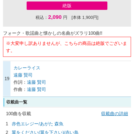
絶版
2,090
税込：
円 [本体 1,900円]
フォーク・歌謡曲と懐かしの名曲がズラリ100曲!!
※大変申し訳ありませんが、こちらの商品は絶版でございま
す。
カレーライス
遠藤 賢司
19
作詞：
遠藤 賢司
作曲：
遠藤 賢司
収載曲一覧
100曲を収載
収載曲の詳細
1
赤色エレジー/
あがた 森魚
2
翼をください(翼を下さい)/
赤い鳥