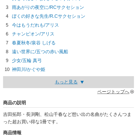
3
雨あがりの夜空に/
RCサクセション
4
ぼくの好きな先生/
R.Cサクセション
5
今はもうだれも/
アリス
6
チャンピオン/
アリス
7
春夏秋冬/
泉谷 しげる
8
遠い世界に/
五つの赤い風船
9
少女/
五輪 真弓
10
神田川/
かぐや姫
もっと見る
ページトップへ
商品の説明
吉田拓郎・長渕剛、松山千春など想い出の名曲がたくさんつま
った超お買い得な1冊です。
商品情報