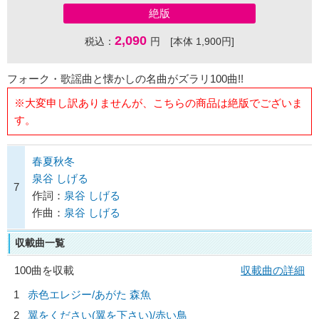
絶版
2,090
税込：
円 [本体 1,900円]
フォーク・歌謡曲と懐かしの名曲がズラリ100曲!!
※大変申し訳ありませんが、こちらの商品は絶版でございま
す。
春夏秋冬
泉谷 しげる
7
作詞：
泉谷 しげる
作曲：
泉谷 しげる
収載曲一覧
100曲を収載
収載曲の詳細
1
赤色エレジー/
あがた 森魚
2
翼をください(翼を下さい)/
赤い鳥