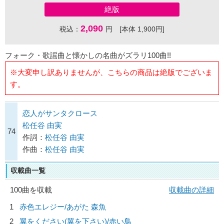
絶版
2,090
税込：
円 [本体 1,900円]
フォーク・歌謡曲と懐かしの名曲がズラリ100曲!!
※大変申し訳ありませんが、こちらの商品は絶版でございま
す。
恋人がサンタクロース
松任谷 由実
74
作詞：
松任谷 由実
作曲：
松任谷 由実
収載曲一覧
100曲を収載
収載曲の詳細
1
赤色エレジー/
あがた 森魚
2
翼をください(翼を下さい)/
赤い鳥