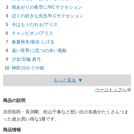
3
雨あがりの夜空に/
RCサクセション
4
ぼくの好きな先生/
R.Cサクセション
5
今はもうだれも/
アリス
6
チャンピオン/
アリス
7
春夏秋冬/
泉谷 しげる
8
遠い世界に/
五つの赤い風船
9
少女/
五輪 真弓
10
神田川/
かぐや姫
もっと見る
ページトップへ
商品の説明
吉田拓郎・長渕剛、松山千春など想い出の名曲がたくさんつま
った超お買い得な1冊です。
商品情報