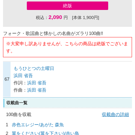
絶版
2,090
税込：
円 [本体 1,900円]
フォーク・歌謡曲と懐かしの名曲がズラリ100曲!!
※大変申し訳ありませんが、こちらの商品は絶版でございま
す。
もうひとつの土曜日
浜田 省吾
67
作詞：
浜田 省吾
作曲：
浜田 省吾
収載曲一覧
100曲を収載
収載曲の詳細
1
赤色エレジー/
あがた 森魚
2
翼をください(翼を下さい)/
赤い鳥