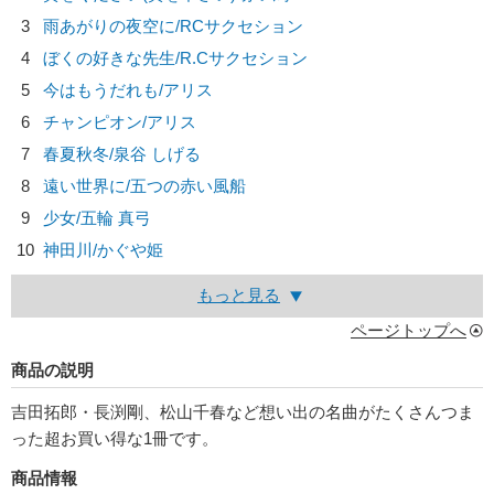
3
雨あがりの夜空に/
RCサクセション
4
ぼくの好きな先生/
R.Cサクセション
5
今はもうだれも/
アリス
6
チャンピオン/
アリス
7
春夏秋冬/
泉谷 しげる
8
遠い世界に/
五つの赤い風船
9
少女/
五輪 真弓
10
神田川/
かぐや姫
もっと見る
ページトップへ
商品の説明
吉田拓郎・長渕剛、松山千春など想い出の名曲がたくさんつま
った超お買い得な1冊です。
商品情報