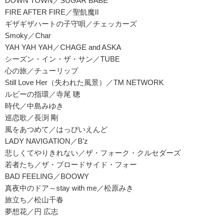
DOWN TOWN／SUGAR BABE
FIRE AFTER FIRE／聖飢魔II
ギザギザハートの子守唄／チェッカーズ
Smoky／Char
YAH YAH YAH／CHAGE and ASKA
シーズン・イン・ザ・サン／TUBE
心の旅／チューリップ
Still Love Her（失われた風景）／TM NETWORK
ルビーの指環／寺尾 聰
時代／中島みゆき
巡恋歌／長渕 剛
風をあつめて／はっぴいえんど
LADY NAVIGATION／B'z
悲しくてやりきれない／ザ・フォーク・クルセダーズ
若者たち／ザ・ブロードサイド・フォー
BAD FEELING／BOOWY
真夜中のドア～stay with me／松原みき
旅立ち／松山千春
夢想花／円 広志