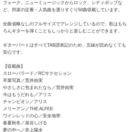
フォーク、ニューミュージックからロック、シティポップな
ど、邦楽の定番・人気曲を選りすぐり50曲収載しています。
全曲省略なしのフルサイズでアレンジしているので、歌はもち
ろんギターを弾くこともしっかりと楽しむことができます。
ギターパートはすべてTAB譜表記のため、五線が読めなくても
安心です。
【収載曲】
スローバラード／RCサクセション
卒業写真／荒井由実
やさしさに包まれたなら／荒井由実
今はもうだれも／アリス
チャンピオン／アリス
メリーアン／THE ALFEE
ワインレッドの心／安全地帯
春夏秋冬／泉谷しげる
夢の中へ／井上陽水