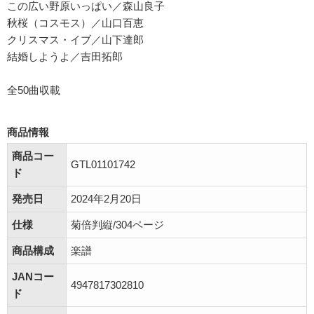
この広い野原いっぱい／森山良子
秋桜（コスモス）／山口百恵
クリスマス・イブ／山下達郎
結婚しようよ／吉田拓郎
全50曲収載
商品情報
商品コー
GTL01101742
ド
発売日
2024年2月20日
仕様
菊倍判縦/304ページ
商品構成
楽譜
JANコー
4947817302810
ド