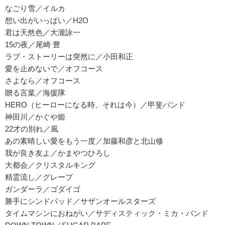
なごり雪／イルカ
想い出がいっぱい／H2O
君は天然色／大瀧詠一
15の夜／尾崎 豊
ラブ・ストーリーは突然に／小田和正
愛を止めないで／オフコース
さよなら／オフコース
贈る言葉／海援隊
HERO（ヒーローになる時、それは今）／甲斐バンド
神田川／かぐや姫
22才の別れ／風
あの素晴しい愛をもう一度／加藤和彦と北山修
我が良き友よ／かまやつひろし
大都会／クリスタルキング
精霊流し／グレープ
ガンダーラ／ゴダイゴ
勝手にシンドバッド／サザンオールスターズ
タイムマシンにおねがい／サディスティック・ミカ・バンド