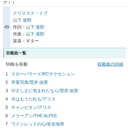
ア！！
クリスマス・イブ
山下 達郎
49
作詞：
山下 達郎
作曲：
山下 達郎
楽器：ギター
収載曲一覧
50曲を収載
収載曲の詳細
1
スローバラード/
RCサクセション
2
卒業写真/
荒井 由実
3
やさしさに包まれたなら/
荒井 由実
4
今はもうだれも/
アリス
5
チャンピオン/
アリス
6
メリーアン/
THE ALFEE
7
ワインレッドの心/
安全地帯