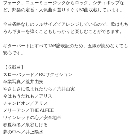
フォーク、ニューミュージックからロック、シティポップな
ど、邦楽の定番・人気曲を選りすぐり50曲収載しています。
全曲省略なしのフルサイズでアレンジしているので、歌はもち
ろんギターを弾くこともしっかりと楽しむことができます。
ギターパートはすべてTAB譜表記のため、五線が読めなくても
安心です。
【収載曲】
スローバラード／RCサクセション
卒業写真／荒井由実
やさしさに包まれたなら／荒井由実
今はもうだれも／アリス
チャンピオン／アリス
メリーアン／THE ALFEE
ワインレッドの心／安全地帯
春夏秋冬／泉谷しげる
夢の中へ／井上陽水