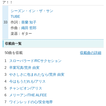
ア！！
シーズン・イン・ザ・サン
TUBE
33
作詞：
亜蘭 知子
作曲：
織田 哲郎
楽器：ギター
収載曲一覧
50曲を収載
収載曲の詳細
1
スローバラード/
RCサクセション
2
卒業写真/
荒井 由実
3
やさしさに包まれたなら/
荒井 由実
4
今はもうだれも/
アリス
5
チャンピオン/
アリス
6
メリーアン/
THE ALFEE
7
ワインレッドの心/
安全地帯