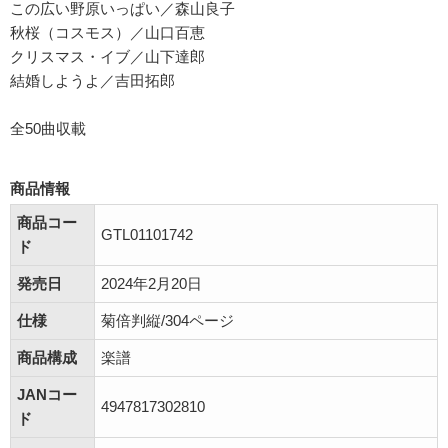
この広い野原いっぱい／森山良子
秋桜（コスモス）／山口百恵
クリスマス・イブ／山下達郎
結婚しようよ／吉田拓郎
全50曲収載
商品情報
商品コー
GTL01101742
ド
発売日
2024年2月20日
仕様
菊倍判縦/304ページ
商品構成
楽譜
JANコー
4947817302810
ド