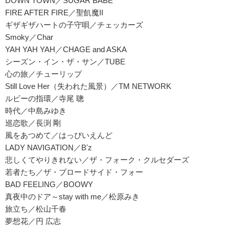
DOWN TOWN／SUGAR BABE
FIRE AFTER FIRE／聖飢魔II
ギザギザハートの子守唄／チェッカーズ
Smoky／Char
YAH YAH YAH／CHAGE and ASKA
シーズン・イン・ザ・サン／TUBE
心の旅／チューリップ
Still Love Her（失われた風景）／TM NETWORK
ルビーの指環／寺尾 聰
時代／中島みゆき
巡恋歌／長渕 剛
風をあつめて／はっぴいえんど
LADY NAVIGATION／B'z
悲しくてやりきれない／ザ・フォーク・クルセダーズ
若者たち／ザ・ブロードサイド・フォー
BAD FEELING／BOOWY
真夜中のドア～stay with me／松原みき
旅立ち／松山千春
夢想花／円 広志