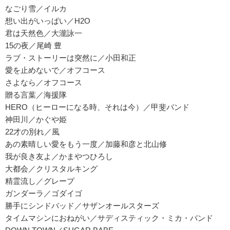
なごり雪／イルカ
想い出がいっぱい／H2O
君は天然色／大瀧詠一
15の夜／尾崎 豊
ラブ・ストーリーは突然に／小田和正
愛を止めないで／オフコース
さよなら／オフコース
贈る言葉／海援隊
HERO（ヒーローになる時、それは今）／甲斐バンド
神田川／かぐや姫
22才の別れ／風
あの素晴しい愛をもう一度／加藤和彦と北山修
我が良き友よ／かまやつひろし
大都会／クリスタルキング
精霊流し／グレープ
ガンダーラ／ゴダイゴ
勝手にシンドバッド／サザンオールスターズ
タイムマシンにおねがい／サディスティック・ミカ・バンド