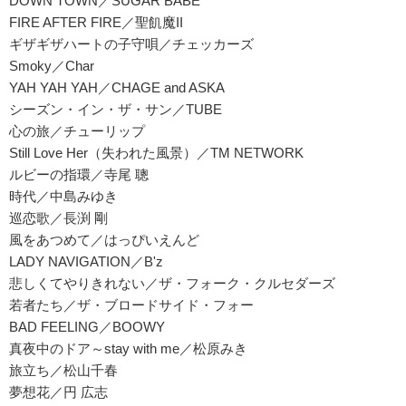
DOWN TOWN／SUGAR BABE
FIRE AFTER FIRE／聖飢魔II
ギザギザハートの子守唄／チェッカーズ
Smoky／Char
YAH YAH YAH／CHAGE and ASKA
シーズン・イン・ザ・サン／TUBE
心の旅／チューリップ
Still Love Her（失われた風景）／TM NETWORK
ルビーの指環／寺尾 聰
時代／中島みゆき
巡恋歌／長渕 剛
風をあつめて／はっぴいえんど
LADY NAVIGATION／B'z
悲しくてやりきれない／ザ・フォーク・クルセダーズ
若者たち／ザ・ブロードサイド・フォー
BAD FEELING／BOOWY
真夜中のドア～stay with me／松原みき
旅立ち／松山千春
夢想花／円 広志