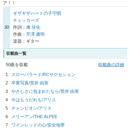
ア！！
ギザギザハートの子守唄
チェッカーズ
30
作詞：
康 珍化
作曲：
芹澤 廣明
楽器：ギター
収載曲一覧
50曲を収載
収載曲の詳細
1
スローバラード/
RCサクセション
2
卒業写真/
荒井 由実
3
やさしさに包まれたなら/
荒井 由実
4
今はもうだれも/
アリス
5
チャンピオン/
アリス
6
メリーアン/
THE ALFEE
7
ワインレッドの心/
安全地帯