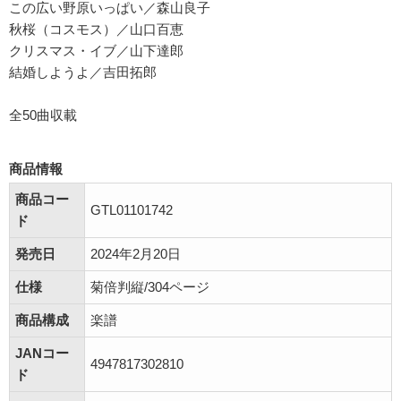
この広い野原いっぱい／森山良子
秋桜（コスモス）／山口百恵
クリスマス・イブ／山下達郎
結婚しようよ／吉田拓郎
全50曲収載
商品情報
商品コー
GTL01101742
ド
発売日
2024年2月20日
仕様
菊倍判縦/304ページ
商品構成
楽譜
JANコー
4947817302810
ド