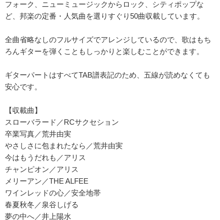
フォーク、ニューミュージックからロック、シティポップな
ど、邦楽の定番・人気曲を選りすぐり50曲収載しています。
全曲省略なしのフルサイズでアレンジしているので、歌はもち
ろんギターを弾くこともしっかりと楽しむことができます。
ギターパートはすべてTAB譜表記のため、五線が読めなくても
安心です。
【収載曲】
スローバラード／RCサクセション
卒業写真／荒井由実
やさしさに包まれたなら／荒井由実
今はもうだれも／アリス
チャンピオン／アリス
メリーアン／THE ALFEE
ワインレッドの心／安全地帯
春夏秋冬／泉谷しげる
夢の中へ／井上陽水