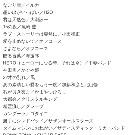
なごり雪／イルカ
想い出がいっぱい／H2O
君は天然色／大瀧詠一
15の夜／尾崎 豊
ラブ・ストーリーは突然に／小田和正
愛を止めないで／オフコース
さよなら／オフコース
贈る言葉／海援隊
HERO（ヒーローになる時、それは今）／甲斐バンド
神田川／かぐや姫
22才の別れ／風
あの素晴しい愛をもう一度／加藤和彦と北山修
我が良き友よ／かまやつひろし
大都会／クリスタルキング
精霊流し／グレープ
ガンダーラ／ゴダイゴ
勝手にシンドバッド／サザンオールスターズ
タイムマシンにおねがい／サディスティック・ミカ・バンド