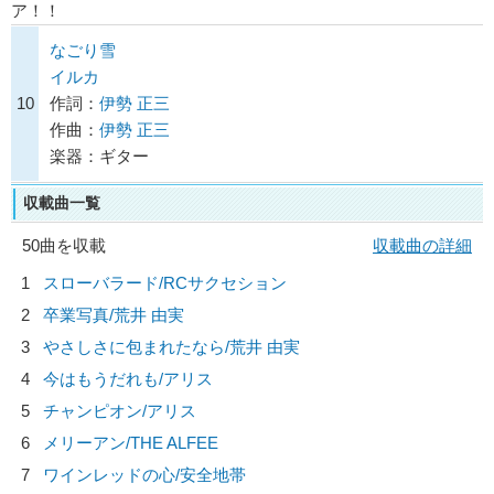
ア！！
なごり雪
イルカ
10
作詞：
伊勢 正三
作曲：
伊勢 正三
楽器：ギター
収載曲一覧
50曲を収載
収載曲の詳細
1
スローバラード/
RCサクセション
2
卒業写真/
荒井 由実
3
やさしさに包まれたなら/
荒井 由実
4
今はもうだれも/
アリス
5
チャンピオン/
アリス
6
メリーアン/
THE ALFEE
7
ワインレッドの心/
安全地帯