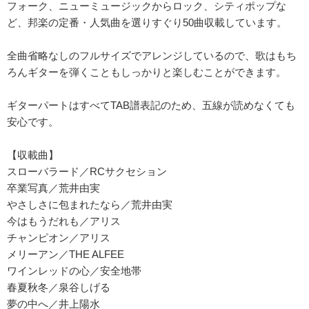
フォーク、ニューミュージックからロック、シティポップな
ど、邦楽の定番・人気曲を選りすぐり50曲収載しています。
全曲省略なしのフルサイズでアレンジしているので、歌はもち
ろんギターを弾くこともしっかりと楽しむことができます。
ギターパートはすべてTAB譜表記のため、五線が読めなくても
安心です。
【収載曲】
スローバラード／RCサクセション
卒業写真／荒井由実
やさしさに包まれたなら／荒井由実
今はもうだれも／アリス
チャンピオン／アリス
メリーアン／THE ALFEE
ワインレッドの心／安全地帯
春夏秋冬／泉谷しげる
夢の中へ／井上陽水