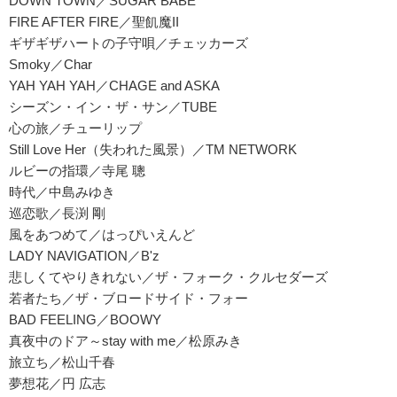
DOWN TOWN／SUGAR BABE
FIRE AFTER FIRE／聖飢魔II
ギザギザハートの子守唄／チェッカーズ
Smoky／Char
YAH YAH YAH／CHAGE and ASKA
シーズン・イン・ザ・サン／TUBE
心の旅／チューリップ
Still Love Her（失われた風景）／TM NETWORK
ルビーの指環／寺尾 聰
時代／中島みゆき
巡恋歌／長渕 剛
風をあつめて／はっぴいえんど
LADY NAVIGATION／B'z
悲しくてやりきれない／ザ・フォーク・クルセダーズ
若者たち／ザ・ブロードサイド・フォー
BAD FEELING／BOOWY
真夜中のドア～stay with me／松原みき
旅立ち／松山千春
夢想花／円 広志