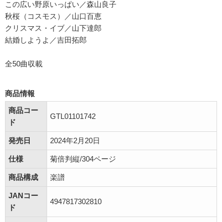
この広い野原いっぱい／森山良子
秋桜（コスモス）／山口百恵
クリスマス・イブ／山下達郎
結婚しようよ／吉田拓郎
全50曲収載
商品情報
商品コー
GTL01101742
ド
発売日
2024年2月20日
仕様
菊倍判縦/304ページ
商品構成
楽譜
JANコー
4947817302810
ド