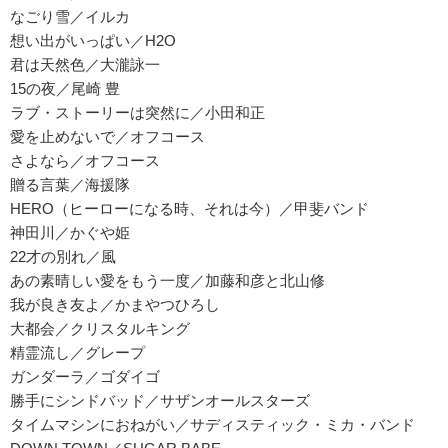
なごり雪／イルカ
想い出がいっぱい／H2O
君は天然色／大瀧詠一
15の夜／尾崎 豊
ラブ・ストーリーは突然に／小田和正
愛を止めないで／オフコース
さよなら／オフコース
贈る言葉／海援隊
HERO（ヒーローになる時、それは今）／甲斐バンド
神田川／かぐや姫
22才の別れ／風
あの素晴しい愛をもう一度／加藤和彦と北山修
我が良き友よ／かまやつひろし
大都会／クリスタルキング
精霊流し／グレープ
ガンダーラ／ゴダイゴ
勝手にシンドバッド／サザンオールスターズ
タイムマシンにおねがい／サディスティック・ミカ・バンド