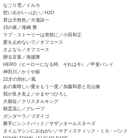
なごり雪／イルカ
想い出がいっぱい／H2O
君は天然色／大瀧詠一
15の夜／尾崎 豊
ラブ・ストーリーは突然に／小田和正
愛を止めないで／オフコース
さよなら／オフコース
贈る言葉／海援隊
HERO（ヒーローになる時、それは今）／甲斐バンド
神田川／かぐや姫
22才の別れ／風
あの素晴しい愛をもう一度／加藤和彦と北山修
我が良き友よ／かまやつひろし
大都会／クリスタルキング
精霊流し／グレープ
ガンダーラ／ゴダイゴ
勝手にシンドバッド／サザンオールスターズ
タイムマシンにおねがい／サディスティック・ミカ・バンド