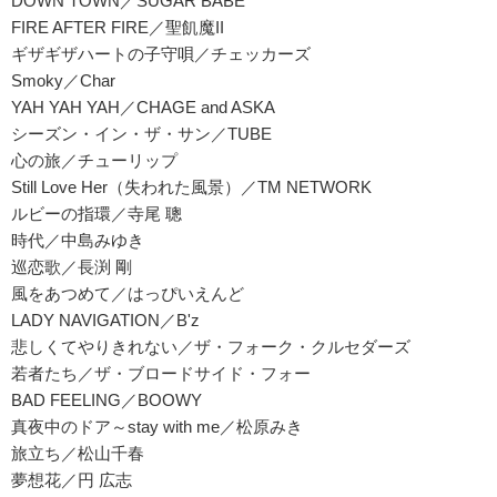
DOWN TOWN／SUGAR BABE
FIRE AFTER FIRE／聖飢魔II
ギザギザハートの子守唄／チェッカーズ
Smoky／Char
YAH YAH YAH／CHAGE and ASKA
シーズン・イン・ザ・サン／TUBE
心の旅／チューリップ
Still Love Her（失われた風景）／TM NETWORK
ルビーの指環／寺尾 聰
時代／中島みゆき
巡恋歌／長渕 剛
風をあつめて／はっぴいえんど
LADY NAVIGATION／B'z
悲しくてやりきれない／ザ・フォーク・クルセダーズ
若者たち／ザ・ブロードサイド・フォー
BAD FEELING／BOOWY
真夜中のドア～stay with me／松原みき
旅立ち／松山千春
夢想花／円 広志