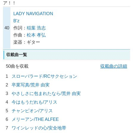
ア！！
LADY NAVIGATION
B'z
40
作詞：
稲葉 浩志
作曲：
松本 孝弘
楽器：ギター
収載曲一覧
50曲を収載
収載曲の詳細
1
スローバラード/
RCサクセション
2
卒業写真/
荒井 由実
3
やさしさに包まれたなら/
荒井 由実
4
今はもうだれも/
アリス
5
チャンピオン/
アリス
6
メリーアン/
THE ALFEE
7
ワインレッドの心/
安全地帯