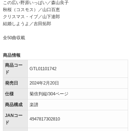
この広い野原いっぱい／森山良子
秋桜（コスモス）／山口百恵
クリスマス・イブ／山下達郎
結婚しようよ／吉田拓郎
全50曲収載
商品情報
商品コー
GTL01101742
ド
発売日
2024年2月20日
仕様
菊倍判縦/304ページ
商品構成
楽譜
JANコー
4947817302810
ド