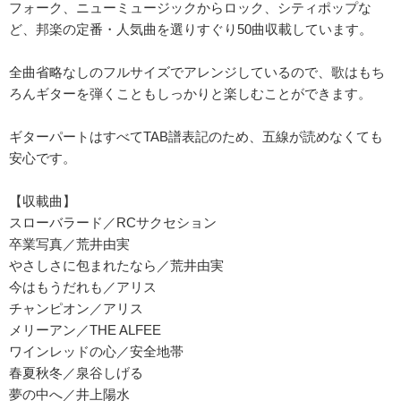
フォーク、ニューミュージックからロック、シティポップな
ど、邦楽の定番・人気曲を選りすぐり50曲収載しています。
全曲省略なしのフルサイズでアレンジしているので、歌はもち
ろんギターを弾くこともしっかりと楽しむことができます。
ギターパートはすべてTAB譜表記のため、五線が読めなくても
安心です。
【収載曲】
スローバラード／RCサクセション
卒業写真／荒井由実
やさしさに包まれたなら／荒井由実
今はもうだれも／アリス
チャンピオン／アリス
メリーアン／THE ALFEE
ワインレッドの心／安全地帯
春夏秋冬／泉谷しげる
夢の中へ／井上陽水