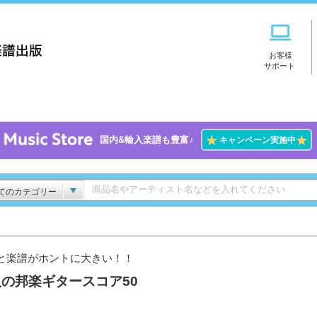
お客様
サポート
★
★
国内&輸入楽譜も豊富♪
キャンペーン実施中
てのカテゴリー
と楽譜がホントに大きい！！
の邦楽ギタースコア50