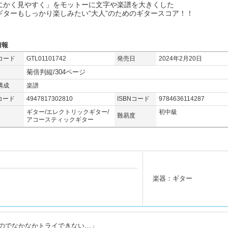
にかく見やすく」をモットーに文字や楽譜を大きくした
ギターもしっかり楽しみたい“大人”のためのギタースコア！！
情報
コード
GTL01101742
発売日
2024年2月20日
菊倍判縦/304ページ
構成
楽譜
コード
4947817302810
ISBNコード
9784636114287
ギター/エレクトリックギター/
初中級
難易度
アコースティックギター
楽器：ギター
のでなかなかトライできない…」