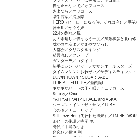
ラブ・ストーリーは突然に／小田和正
愛を止めないで／オフコース
さよなら／オフコース
贈る言葉／海援隊
HERO（ヒーローになる時、それは今）／甲斐
神田川／かぐや姫
22才の別れ／風
あの素晴しい愛をもう一度／加藤和彦と北山修
我が良き友よ／かまやつひろし
大都会／クリスタルキング
精霊流し／グレープ
ガンダーラ／ゴダイゴ
勝手にシンドバッド／サザンオールスターズ
タイムマシンにおねがい／サディスティック・
DOWN TOWN／SUGAR BABE
FIRE AFTER FIRE／聖飢魔II
ギザギザハートの子守唄／チェッカーズ
Smoky／Char
YAH YAH YAH／CHAGE and ASKA
シーズン・イン・ザ・サン／TUBE
心の旅／チューリップ
Still Love Her（失われた風景）／TM NETWOR
ルビーの指環／寺尾 聰
時代／中島みゆき
巡恋歌／長渕 剛