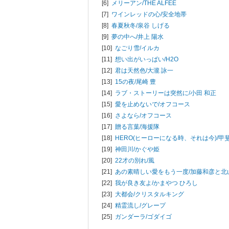
[6]
メリーアン/
THE ALFEE
[7]
ワインレッドの心/
安全地帯
[8]
春夏秋冬/
泉谷 しげる
[9]
夢の中へ/
井上 陽水
[10]
なごり雪/
イルカ
[11]
想い出がいっぱい/
H2O
[12]
君は天然色/
大瀧 詠一
[13]
15の夜/
尾崎 豊
[14]
ラブ・ストーリーは突然に/
小田 和正
[15]
愛を止めないで/
オフコース
[16]
さよなら/
オフコース
[17]
贈る言葉/
海援隊
[18]
HERO(ヒーローになる時、それは今)/
甲
[19]
神田川/
かぐや姫
[20]
22才の別れ/
風
[21]
あの素晴しい愛をもう一度/
加藤和彦と北
[22]
我が良き友よ/
かまやつ ひろし
[23]
大都会/
クリスタルキング
[24]
精霊流し/
グレープ
[25]
ガンダーラ/
ゴダイゴ