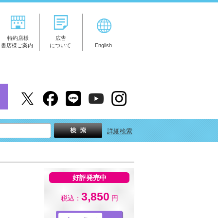
特約店様
広告
書店様ご案内
について
English
詳細検索
好評発売中
3,850
税込：
円