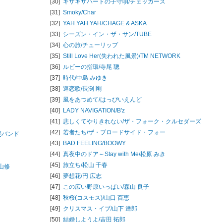
[30]
ギザギザハートの子守唄/
チェッカーズ
[31]
Smoky/
Char
[32]
YAH YAH YAH/
CHAGE & ASKA
[33]
シーズン・イン・ザ・サン/
TUBE
[34]
心の旅/
チューリップ
[35]
Still Love Her(失われた風景)/
TM NETWORK
[36]
ルビーの指環/
寺尾 聰
[37]
時代/
中島 みゆき
[38]
巡恋歌/
長渕 剛
[39]
風をあつめて/
はっぴいえんど
[40]
LADY NAVIGATION/
B'z
[41]
悲しくてやりきれない/
ザ・フォーク・クルセダーズ
[42]
若者たち/
ザ・ブロードサイド・フォー
斐バンド
[43]
BAD FEELING/
BOOWY
[44]
真夜中のドア～Stay with Me/
松原 みき
[45]
旅立ち/
松山 千春
山修
[46]
夢想花/
円 広志
[47]
この広い野原いっぱい/
森山 良子
[48]
秋桜(コスモス)/
山口 百恵
[49]
クリスマス・イブ/
山下 達郎
[50]
結婚しようよ/
吉田 拓郎