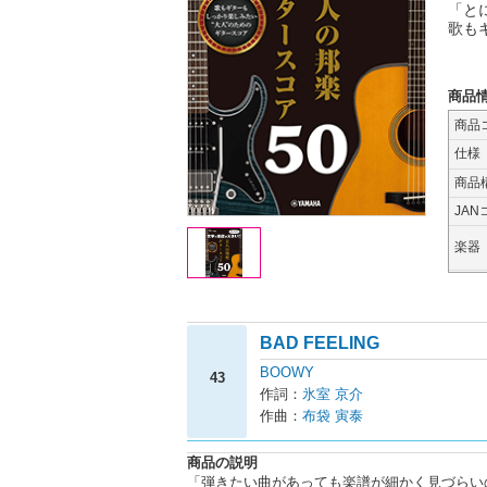
「と
歌も
商品
商品
仕様
商品
JAN
楽器
BAD FEELING
BOOWY
43
作詞：
氷室 京介
作曲：
布袋 寅泰
商品の説明
「弾きたい曲があっても楽譜が細かく見づらい