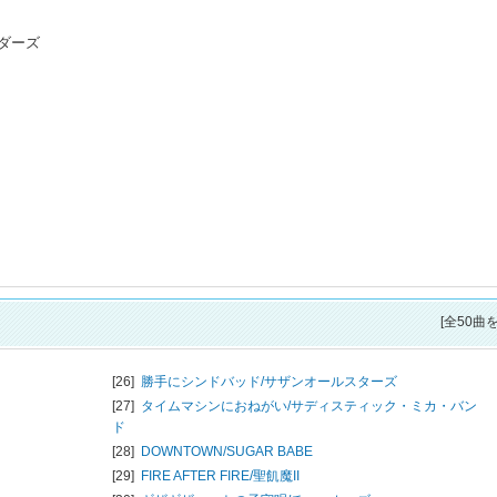
ダーズ
[全50曲
[26]
勝手にシンドバッド/
サザンオールスターズ
[27]
タイムマシンにおねがい/
サディスティック・ミカ・バン
ド
[28]
DOWNTOWN/
SUGAR BABE
[29]
FIRE AFTER FIRE/
聖飢魔II