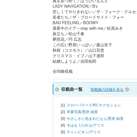
風をあつめて／はっぴいえんど
LADY NAVIGATION／B'z
悲しくてやりきれない／ザ・フォーク・クルセ
若者たち／ザ・ブロードサイド・フォー
BAD FEELING／BOOWY
真夜中のドア～stay with me／松原みき
旅立ち／松山千春
夢想花／円 広志
この広い野原いっぱい／森山良子
秋桜（コスモス）／山口百恵
クリスマス・イブ／山下達郎
結婚しようよ／吉田拓郎
全50曲収載
収載曲一覧
収載曲の詳細を見る
[1]
スローバラード/
RCサクセション
[2]
卒業写真/
荒井 由実
[3]
やさしさに包まれたなら/
荒井 由実
[4]
今はもうだれも/
アリス
[5]
チャンピオン/
アリス