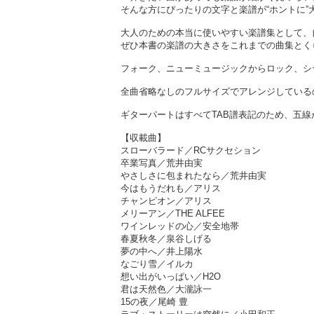
そんな方にぴったりの文字と楽譜が“ホントに”
大人のための本当に使いやすい楽譜集として、
ぜひ本書の楽譜の大きさをこれまでの曲集とく
フォーク、ニューミュージックからロック、シ
全曲省略なしのフルサイズでアレンジしている
ギターパートはすべてTAB譜表記のため、五
【収載曲】
スローバラード／RCサクセション
卒業写真／荒井由実
やさしさに包まれたなら／荒井由実
今はもうだれも／アリス
チャンピオン／アリス
メリーアン／THE ALFEE
ワインレッドの心／安全地帯
春夏秋冬／泉谷しげる
夢の中へ／井上陽水
なごり雪／イルカ
想い出がいっぱい／H2O
君は天然色／大瀧詠一
15の夜／尾崎 豊