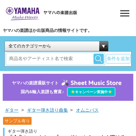
ヤマハの楽譜ほか出版商品の情報サイトです。
条件を追加
ヤマハの楽譜通販サイト
国内&輸入楽譜も豊富♪
★
★
キャンペーン実施中
ギター
>
ギター弾き語り曲集
>
オムニバス
サンプル有り
ギター弾き語り