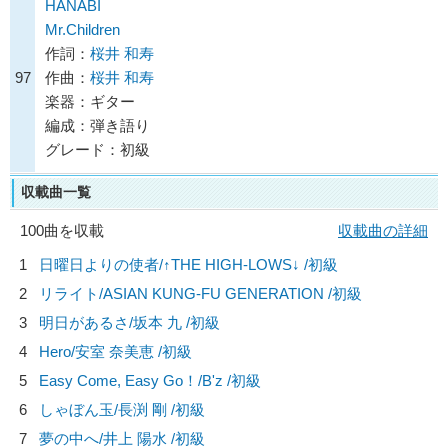
HANABI
Mr.Children
作詞：
桜井 和寿
97
作曲：
桜井 和寿
楽器：ギター
編成：弾き語り
グレード：初級
収載曲一覧
100曲を収載
収載曲の詳細
1
日曜日よりの使者/
↑THE HIGH-LOWS↓
/初級
2
リライト/
ASIAN KUNG-FU GENERATION
/初級
3
明日があるさ/
坂本 九
/初級
4
Hero/
安室 奈美恵
/初級
5
Easy Come, Easy Go！/
B'z
/初級
6
しゃぼん玉/
長渕 剛
/初級
7
夢の中へ/
井上 陽水
/初級