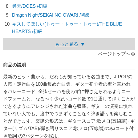
8
曇天/
DOES
/初級
9
Dragon Night/
SEKAI NO OWARI
/初級
10
キスしてほしい(トゥー・トゥー・トゥー)/
THE BLUE
HEARTS
/初級
もっと見る
ページトップへ
商品の説明
最新のヒット曲から、だれもが知っている名曲まで、J-POPの
人気・定番曲を100曲集めた曲集。ギター初心者の壁と言われ
るバレーコード=全弦セーハを使わずに押さえられるようコー
ドフォームと、なるべく少ないコード数で1曲通して弾くことが
できるようにアレンジされた楽曲を収載。ギターの演奏に慣れ
ていない人でも、途中でつまずくことなく弾き語りを楽しむこ
とができます。楽譜の形式は、ギタースコア:歌メロ(五線譜)+ギ
ター(リズム/TAB)/弾き語りスコア:歌メロ(五線譜)のみ/コード付
き歌詞 の3パターンを採用。