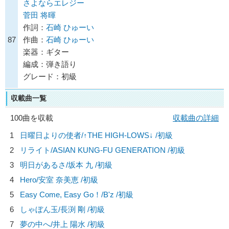
さよならエレジー
菅田 将暉
作詞：
石崎 ひゅーい
87
作曲：
石崎 ひゅーい
楽器：ギター
編成：弾き語り
グレード：初級
収載曲一覧
100曲を収載
収載曲の詳細
1
日曜日よりの使者/
↑THE HIGH-LOWS↓
/初級
2
リライト/
ASIAN KUNG-FU GENERATION
/初級
3
明日があるさ/
坂本 九
/初級
4
Hero/
安室 奈美恵
/初級
5
Easy Come, Easy Go！/
B'z
/初級
6
しゃぼん玉/
長渕 剛
/初級
7
夢の中へ/
井上 陽水
/初級