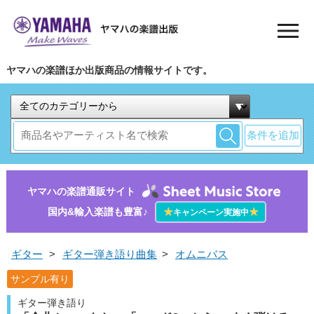
ヤマハの楽譜ほか出版商品の情報サイトです。
条件を追加
ヤマハの楽譜通販サイト
国内&輸入楽譜も豊富♪
★
★
キャンペーン実施中
ギター
>
ギター弾き語り曲集
>
オムニバス
サンプル有り
ギター弾き語り