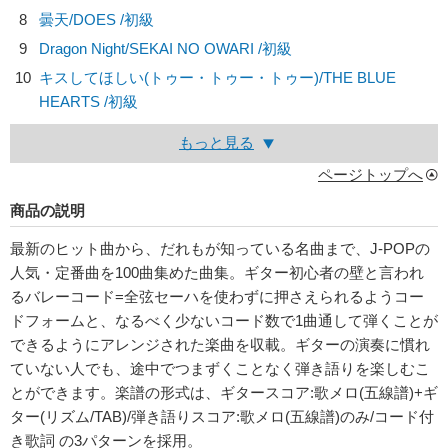
8
曇天/
DOES
/初級
9
Dragon Night/
SEKAI NO OWARI
/初級
10
キスしてほしい(トゥー・トゥー・トゥー)/
THE BLUE
HEARTS
/初級
もっと見る
ページトップへ
商品の説明
最新のヒット曲から、だれもが知っている名曲まで、J-POPの
人気・定番曲を100曲集めた曲集。ギター初心者の壁と言われ
るバレーコード=全弦セーハを使わずに押さえられるようコー
ドフォームと、なるべく少ないコード数で1曲通して弾くことが
できるようにアレンジされた楽曲を収載。ギターの演奏に慣れ
ていない人でも、途中でつまずくことなく弾き語りを楽しむこ
とができます。楽譜の形式は、ギタースコア:歌メロ(五線譜)+ギ
ター(リズム/TAB)/弾き語りスコア:歌メロ(五線譜)のみ/コード付
き歌詞 の3パターンを採用。