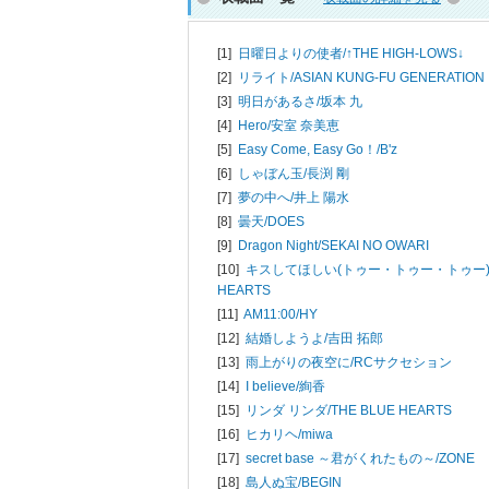
[1]
日曜日よりの使者/
↑THE HIGH-LOWS↓
[2]
リライト/
ASIAN KUNG-FU GENERATION
[3]
明日があるさ/
坂本 九
[4]
Hero/
安室 奈美恵
[5]
Easy Come, Easy Go！/
B'z
[6]
しゃぼん玉/
長渕 剛
[7]
夢の中へ/
井上 陽水
[8]
曇天/
DOES
[9]
Dragon Night/
SEKAI NO OWARI
[10]
キスしてほしい(トゥー・トゥー・トゥー)
HEARTS
[11]
AM11:00/
HY
[12]
結婚しようよ/
吉田 拓郎
[13]
雨上がりの夜空に/
RCサクセション
[14]
I believe/
絢香
[15]
リンダ リンダ/
THE BLUE HEARTS
[16]
ヒカリヘ/
miwa
[17]
secret base ～君がくれたもの～/
ZONE
[18]
島人ぬ宝/
BEGIN