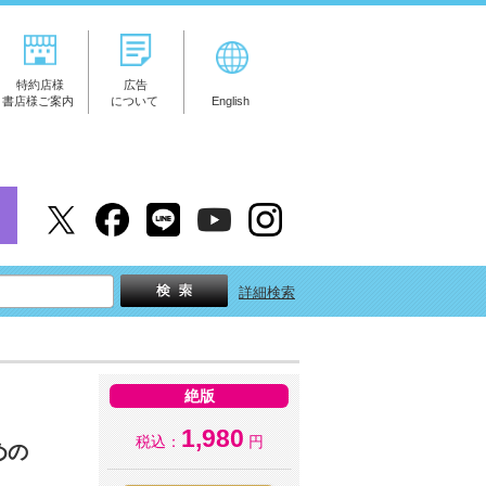
特約店様
広告
書店様ご案内
について
English
詳細検索
絶版
1,980
税込：
円
めの