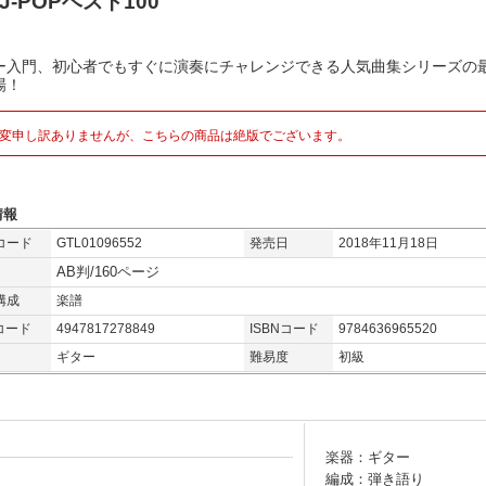
 J-POPベスト100
ー入門、初心者でもすぐに演奏にチャレンジできる人気曲集シリーズの
場！
変申し訳ありませんが、こちらの商品は絶版でございます。
情報
コード
GTL01096552
発売日
2018年11月18日
AB判/160ページ
構成
楽譜
コード
4947817278849
ISBNコード
9784636965520
ギター
難易度
初級
楽器：ギター
編成：弾き語り