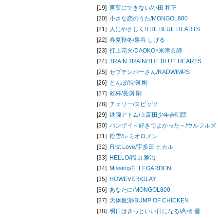
[19]
言葉にできない/
小田 和正
[20]
小さな恋のうた/
MONGOL800
[21]
人にやさしく/
THE BLUE HEARTS
[22]
春夏秋冬/
泉谷 しげる
[23]
打上花火/
DAOKO×米津玄師
[24]
TRAIN TRAIN/
THE BLUE HEARTS
[25]
セプテンバーさん/
RADWIMPS
[26]
とんぼ/
長渕 剛
[27]
乾杯/
長渕 剛
[28]
チェリー/
スピッツ
[29]
鉄腕アトム/
上高田少年合唱団
[30]
バンザイ～好きでよかった～/
ウルフルズ
[31]
粉雪/
レミオロメン
[32]
First Love/
宇多田 ヒカル
[33]
HELLO/
福山 雅治
[34]
Missing/
ELLEGARDEN
[35]
HOWEVER/
GLAY
[36]
あなたに/
MONGOL800
[37]
天体観測/
BUMP OF CHICKEN
[38]
明日はきっといい日になる/
高橋 優