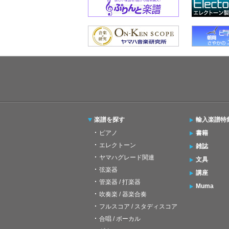
楽譜を探す
輸入楽譜特
ピアノ
書籍
エレクトーン
雑誌
ヤマハグレード関連
文具
弦楽器
講座
管楽器 / 打楽器
Muma
吹奏楽 / 器楽合奏
フルスコア / スタディスコア
合唱 / ボーカル