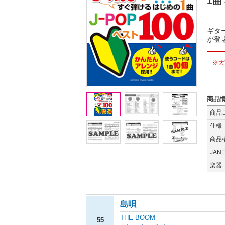
1曲
ギタ
が登
※大
商品
商品
仕様
商品
JAN
楽器
島唄
THE BOOM
55