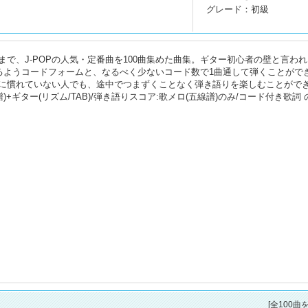
グレード：初級
で、J-POPの人気・定番曲を100曲集めた曲集。ギター初心者の壁と言わ
るようコードフォームと、なるべく少ないコード数で1曲通して弾くことがで
に慣れていない人でも、途中でつまずくことなく弾き語りを楽しむことがで
+ギター(リズム/TAB)/弾き語りスコア:歌メロ(五線譜)のみ/コード付き歌詞 
[全100曲