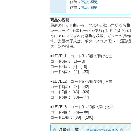
作詞：
宮沢 和史
作曲：
宮沢 和史
商品の説明
最新のヒット曲から、だれもが知っている名曲ま
レーコード=全弦セーハを使わずに押さえられ
うにアレンジされた楽曲を収載。ギターの演奏
す。楽譜の形式は、ギタースコア:歌メロ(五線譜)
ターンを採用。
■LEVEL1 コード3～5個で弾ける曲
コード3個： [1]―[3]
コード4個： [4]―[10]
コード5個： [11]―[23]
■LEVEL2 コード6～8個で弾ける曲
コード6個： [24]―[42]
コード7個： [43]―[69]
コード8個： [70]―[77]
■LEVEL3 コード9～10個で弾ける曲
コード9個： [78]―[88]
コード10個： [89]―[100]
収載曲一覧
収載曲の詳細を見る