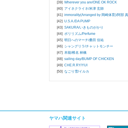
[39]
Wherever you are/
ONE OK ROCK
[40]
アイネクライネ/
米津 玄師
[41]
immorality(Arranged by 岡崎体育)/
阿部 
[42]
U.S.A./
DA PUMP
[43]
SAKURA/
いきものがかり
[44]
ポリリズム/
Perfume
[45]
明日へのマーチ/
桑田 佳祐
[46]
シャングリラ/
チャットモンチー
[47]
本能/
椎名 林檎
[48]
sailing day/
BUMP OF CHICKEN
[49]
CHE.R.RY/
YUI
[50]
なごり雪/
イルカ
ヤマハ関連サイト