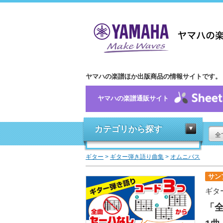
ヤマハの楽譜ほか出版商品の情報サイトです。
ヤマハの楽譜通販サイト
カテゴリから探す
全
ギター
>
ギター弾き語り曲集
>
オムニバス
サン
ギタ
「