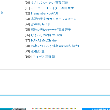
[90]
やさしくなりたい/
斉藤 和義
[91]
イージュー★ライダー/
奥田 民生
真央
[92]
I remember you/
YUI
[93]
真夏の果実/
サザンオールスターズ
[94]
糸/
中島 みゆき
[95]
残酷な天使のテーゼ/
高橋 洋子
[96]
ひまわりの約束/
秦 基博
[97]
HANABI/
Mr.Children
[98]
お家をつくろう/
浦島太郎(桐谷 健太)
[99]
恋/
星野 源
[100]
アイデア/
星野 源