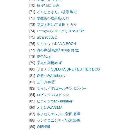
[70]
秋桜/
山口 百恵
[71]
どんなときも。/
槇原 敬之
[72]
学生街の喫茶店/
ガロ
[73]
花束を君に/
宇多田 ヒカル
[74]
いつかのメリークリスマス/
B'z
[75]
ultra soul/
B'z
[76]
シルエット/
KANA-BOON
[77]
海の声/
浦島太郎(桐谷 健太)
[78]
夏色/
ゆず
[79]
栄光の架橋/
ゆず
[80]
サヨナラCOLOR/
SUPER BUTTER DOG
[81]
夏祭り/
Whiteberry
[82]
三日月/
絢香
[83]
女々しくて/
ゴールデンボンバー
[84]
ロビンソン/
スピッツ
[85]
ヒロイン/
back number
[86]
ともに/
WANIMA
[87]
さよならエレジー/
菅田 将暉
[88]
シンクロニシティ/
乃木坂46
[89]
WISH/
嵐