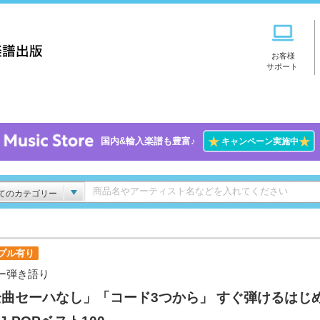
お客様
サポート
★
★
国内&輸入楽譜も豊富♪
キャンペーン実施中
てのカテゴリー
プル有り
ー弾き語り
全曲セーハなし」「コード3つから」 すぐ弾けるはじ