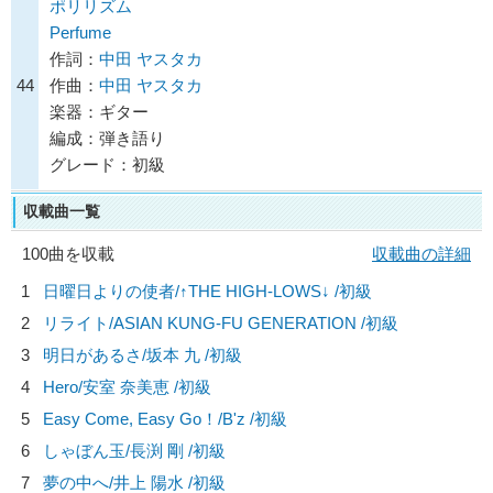
ポリリズム
Perfume
作詞：
中田 ヤスタカ
44
作曲：
中田 ヤスタカ
楽器：ギター
編成：弾き語り
グレード：初級
収載曲一覧
100曲を収載
収載曲の詳細
1
日曜日よりの使者/
↑THE HIGH-LOWS↓
/初級
2
リライト/
ASIAN KUNG-FU GENERATION
/初級
3
明日があるさ/
坂本 九
/初級
4
Hero/
安室 奈美恵
/初級
5
Easy Come, Easy Go！/
B'z
/初級
6
しゃぼん玉/
長渕 剛
/初級
7
夢の中へ/
井上 陽水
/初級