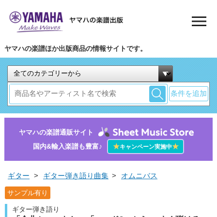
ヤマハの楽譜ほか出版商品の情報サイトです。
条件を追加
ヤマハの楽譜通販サイト
国内&輸入楽譜も豊富♪
★
★
キャンペーン実施中
ギター
>
ギター弾き語り曲集
>
オムニバス
サンプル有り
ギター弾き語り