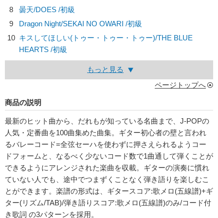
8
曇天/
DOES
/初級
9
Dragon Night/
SEKAI NO OWARI
/初級
10
キスしてほしい(トゥー・トゥー・トゥー)/
THE BLUE
HEARTS
/初級
もっと見る
ページトップへ
商品の説明
最新のヒット曲から、だれもが知っている名曲まで、J-POPの
人気・定番曲を100曲集めた曲集。ギター初心者の壁と言われ
るバレーコード=全弦セーハを使わずに押さえられるようコー
ドフォームと、なるべく少ないコード数で1曲通して弾くことが
できるようにアレンジされた楽曲を収載。ギターの演奏に慣れ
ていない人でも、途中でつまずくことなく弾き語りを楽しむこ
とができます。楽譜の形式は、ギタースコア:歌メロ(五線譜)+ギ
ター(リズム/TAB)/弾き語りスコア:歌メロ(五線譜)のみ/コード付
き歌詞 の3パターンを採用。