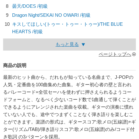
8
曇天/
DOES
/初級
9
Dragon Night/
SEKAI NO OWARI
/初級
10
キスしてほしい(トゥー・トゥー・トゥー)/
THE BLUE
HEARTS
/初級
もっと見る
ページトップへ
商品の説明
最新のヒット曲から、だれもが知っている名曲まで、J-POPの
人気・定番曲を100曲集めた曲集。ギター初心者の壁と言われ
るバレーコード=全弦セーハを使わずに押さえられるようコー
ドフォームと、なるべく少ないコード数で1曲通して弾くことが
できるようにアレンジされた楽曲を収載。ギターの演奏に慣れ
ていない人でも、途中でつまずくことなく弾き語りを楽しむこ
とができます。楽譜の形式は、ギタースコア:歌メロ(五線譜)+ギ
ター(リズム/TAB)/弾き語りスコア:歌メロ(五線譜)のみ/コード付
き歌詞 の3パターンを採用。