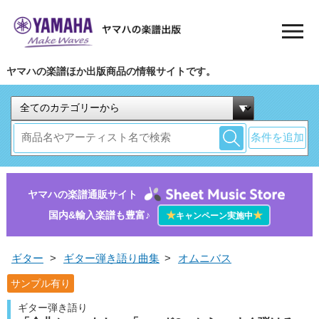
ヤマハの楽譜ほか出版商品の情報サイトです。
条件を追加
ヤマハの楽譜通販サイト
国内&輸入楽譜も豊富♪
★
★
キャンペーン実施中
ギター
>
ギター弾き語り曲集
>
オムニバス
サンプル有り
ギター弾き語り