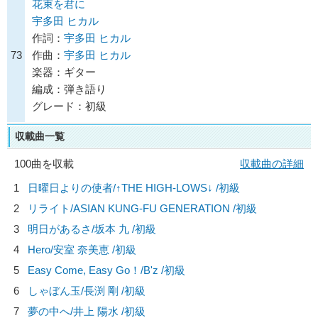
花束を君に
宇多田 ヒカル
作詞：
宇多田 ヒカル
73
作曲：
宇多田 ヒカル
楽器：ギター
編成：弾き語り
グレード：初級
収載曲一覧
100曲を収載
収載曲の詳細
1
日曜日よりの使者/
↑THE HIGH-LOWS↓
/初級
2
リライト/
ASIAN KUNG-FU GENERATION
/初級
3
明日があるさ/
坂本 九
/初級
4
Hero/
安室 奈美恵
/初級
5
Easy Come, Easy Go！/
B'z
/初級
6
しゃぼん玉/
長渕 剛
/初級
7
夢の中へ/
井上 陽水
/初級