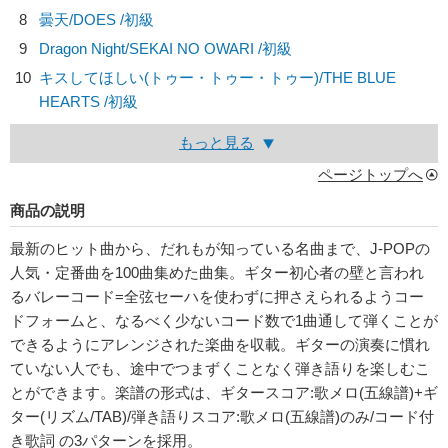
8
曇天/
DOES
/初級
9
Dragon Night/
SEKAI NO OWARI
/初級
10
キスしてほしい(トゥー・トゥー・トゥー)/
THE BLUE
HEARTS
/初級
もっと見る
ページトップへ
商品の説明
最新のヒット曲から、だれもが知っている名曲まで、J-POPの
人気・定番曲を100曲集めた曲集。ギター初心者の壁と言われ
るバレーコード=全弦セーハを使わずに押さえられるようコー
ドフォームと、なるべく少ないコード数で1曲通して弾くことが
できるようにアレンジされた楽曲を収載。ギターの演奏に慣れ
ていない人でも、途中でつまずくことなく弾き語りを楽しむこ
とができます。楽譜の形式は、ギタースコア:歌メロ(五線譜)+ギ
ター(リズム/TAB)/弾き語りスコア:歌メロ(五線譜)のみ/コード付
き歌詞 の3パターンを採用。