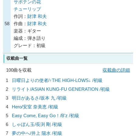
サボテンの花
チューリップ
作詞：
財津 和夫
58
作曲：
財津 和夫
楽器：ギター
編成：弾き語り
グレード：初級
収載曲一覧
100曲を収載
収載曲の詳細
1
日曜日よりの使者/
↑THE HIGH-LOWS↓
/初級
2
リライト/
ASIAN KUNG-FU GENERATION
/初級
3
明日があるさ/
坂本 九
/初級
4
Hero/
安室 奈美恵
/初級
5
Easy Come, Easy Go！/
B'z
/初級
6
しゃぼん玉/
長渕 剛
/初級
7
夢の中へ/
井上 陽水
/初級