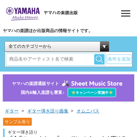
ヤマハの楽譜ほか出版商品の情報サイトです。
条件を追加
ヤマハの楽譜通販サイト
国内&輸入楽譜も豊富♪
★
★
キャンペーン実施中
ギター
>
ギター弾き語り曲集
>
オムニバス
サンプル有り
ギター弾き語り