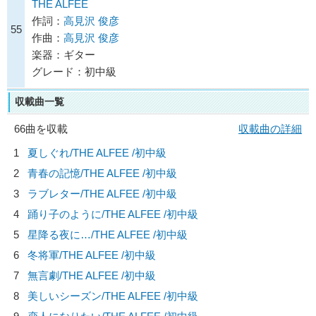
THE ALFEE
作詞：
高見沢 俊彦
55
作曲：
高見沢 俊彦
楽器：ギター
グレード：初中級
収載曲一覧
66曲を収載
収載曲の詳細
1
夏しぐれ/
THE ALFEE
/初中級
2
青春の記憶/
THE ALFEE
/初中級
3
ラブレター/
THE ALFEE
/初中級
4
踊り子のように/
THE ALFEE
/初中級
5
星降る夜に…/
THE ALFEE
/初中級
6
冬将軍/
THE ALFEE
/初中級
7
無言劇/
THE ALFEE
/初中級
8
美しいシーズン/
THE ALFEE
/初中級