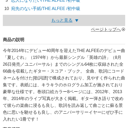
9
恋人になりたい/
THE ALFEE
/初中級
10
宛先のない手紙/
THE ALFEE
/初中級
もっと見る
ページトップへ
商品の説明
今年2014年にデビュー40周年を迎えたTHE ALFEEのデビュー曲
「夏しぐれ」（1974年）から最新シングル「英雄の詩」（8月
26日発売／ユニバーサル）までのシングル64枚に収録された全
66曲を収載したギター・スコア・ブック。 全曲、歌詞にコード
ネームを付けた[歌詞譜]で構成されており、見やすく作られた曲
集です。表紙には、キラキラのホログラム加工が施されており
豪華な仕様です。巻頭口絵カラー8ページには、2012年、2013
年、2014年のライブ写真が大きく掲載。ギター弾き語りで改め
て彼らの楽曲に浸るも良し、歌詞を読み返して曲ごとに蘇る景
色に思いを馳せるも良し、のアニバーサリーイヤーにぜひ手に
入れたい1冊です！