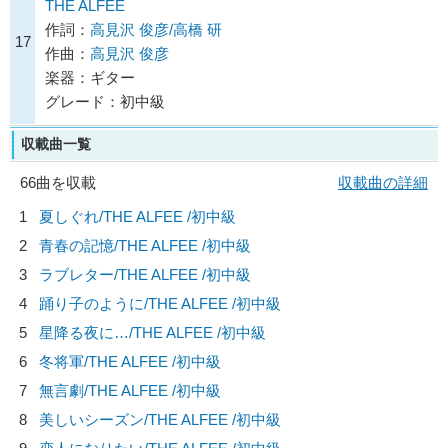
THE ALFEE
作詞：
高見沢 俊彦/高橋 研
17
作曲：
高見沢 俊彦
楽器：ギター
グレード：初中級
収載曲一覧
66曲を収載
収載曲の詳細
1
夏しぐれ/
THE ALFEE
/初中級
2
青春の記憶/
THE ALFEE
/初中級
3
ラブレター/
THE ALFEE
/初中級
4
踊り子のように/
THE ALFEE
/初中級
5
星降る夜に…/
THE ALFEE
/初中級
6
冬将軍/
THE ALFEE
/初中級
7
無言劇/
THE ALFEE
/初中級
8
美しいシーズン/
THE ALFEE
/初中級