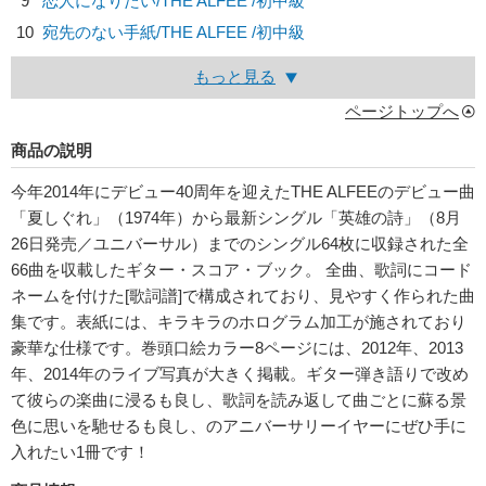
9
恋人になりたい/
THE ALFEE
/初中級
10
宛先のない手紙/
THE ALFEE
/初中級
もっと見る
ページトップへ
商品の説明
今年2014年にデビュー40周年を迎えたTHE ALFEEのデビュー曲
「夏しぐれ」（1974年）から最新シングル「英雄の詩」（8月
26日発売／ユニバーサル）までのシングル64枚に収録された全
66曲を収載したギター・スコア・ブック。 全曲、歌詞にコード
ネームを付けた[歌詞譜]で構成されており、見やすく作られた曲
集です。表紙には、キラキラのホログラム加工が施されており
豪華な仕様です。巻頭口絵カラー8ページには、2012年、2013
年、2014年のライブ写真が大きく掲載。ギター弾き語りで改め
て彼らの楽曲に浸るも良し、歌詞を読み返して曲ごとに蘇る景
色に思いを馳せるも良し、のアニバーサリーイヤーにぜひ手に
入れたい1冊です！