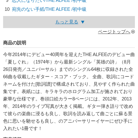
9
恋人になりたい/
THE ALFEE
/初中級
10
宛先のない手紙/
THE ALFEE
/初中級
もっと見る
ページトップへ
商品の説明
今年2014年にデビュー40周年を迎えたTHE ALFEEのデビュー曲
「夏しぐれ」（1974年）から最新シングル「英雄の詩」（8月
26日発売／ユニバーサル）までのシングル64枚に収録された全
66曲を収載したギター・スコア・ブック。 全曲、歌詞にコード
ネームを付けた[歌詞譜]で構成されており、見やすく作られた曲
集です。表紙には、キラキラのホログラム加工が施されており
豪華な仕様です。巻頭口絵カラー8ページには、2012年、2013
年、2014年のライブ写真が大きく掲載。ギター弾き語りで改め
て彼らの楽曲に浸るも良し、歌詞を読み返して曲ごとに蘇る景
色に思いを馳せるも良し、のアニバーサリーイヤーにぜひ手に
入れたい1冊です！