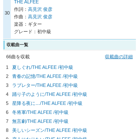
THE ALFEE
作詞：
高見沢 俊彦
30
作曲：
高見沢 俊彦
楽器：ギター
グレード：初中級
収載曲一覧
66曲を収載
収載曲の詳細
1
夏しぐれ/
THE ALFEE
/初中級
2
青春の記憶/
THE ALFEE
/初中級
3
ラブレター/
THE ALFEE
/初中級
4
踊り子のように/
THE ALFEE
/初中級
5
星降る夜に…/
THE ALFEE
/初中級
6
冬将軍/
THE ALFEE
/初中級
7
無言劇/
THE ALFEE
/初中級
8
美しいシーズン/
THE ALFEE
/初中級