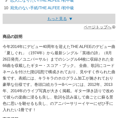
9
恋人になりたい/
THE ALFEE
/初中級
10
宛先のない手紙/
THE ALFEE
/初中級
もっと見る
ページトップへ
商品の説明
今年2014年にデビュー40周年を迎えたTHE ALFEEのデビュー曲
「夏しぐれ」（1974年）から最新シングル「英雄の詩」（8月
26日発売／ユニバーサル）までのシングル64枚に収録された全
66曲を収載したギター・スコア・ブック。 全曲、歌詞にコード
ネームを付けた[歌詞譜]で構成されており、見やすく作られた曲
集です。表紙には、キラキラのホログラム加工が施されており
豪華な仕様です。巻頭口絵カラー8ページには、2012年、2013
年、2014年のライブ写真が大きく掲載。ギター弾き語りで改め
て彼らの楽曲に浸るも良し、歌詞を読み返して曲ごとに蘇る景
色に思いを馳せるも良し、のアニバーサリーイヤーにぜひ手に
入れたい1冊です！