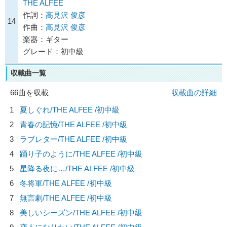
THE ALFEE
作詞：
高見沢 俊彦
14
作曲：
高見沢 俊彦
楽器：ギター
グレード：初中級
収載曲一覧
66曲を収載
収載曲の詳細
1
夏しぐれ/
THE ALFEE
/初中級
2
青春の記憶/
THE ALFEE
/初中級
3
ラブレター/
THE ALFEE
/初中級
4
踊り子のように/
THE ALFEE
/初中級
5
星降る夜に…/
THE ALFEE
/初中級
6
冬将軍/
THE ALFEE
/初中級
7
無言劇/
THE ALFEE
/初中級
8
美しいシーズン/
THE ALFEE
/初中級