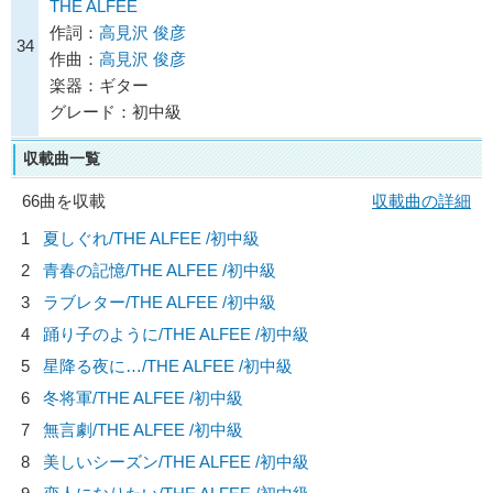
THE ALFEE
作詞：
高見沢 俊彦
34
作曲：
高見沢 俊彦
楽器：ギター
グレード：初中級
収載曲一覧
66曲を収載
収載曲の詳細
1
夏しぐれ/
THE ALFEE
/初中級
2
青春の記憶/
THE ALFEE
/初中級
3
ラブレター/
THE ALFEE
/初中級
4
踊り子のように/
THE ALFEE
/初中級
5
星降る夜に…/
THE ALFEE
/初中級
6
冬将軍/
THE ALFEE
/初中級
7
無言劇/
THE ALFEE
/初中級
8
美しいシーズン/
THE ALFEE
/初中級