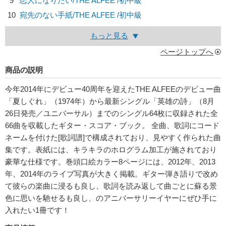
9
恋人になりたい/
THE ALFEE
/初中級
10
宛先のない手紙/
THE ALFEE
/初中級
もっと見る
ページトップへ
商品の説明
今年2014年にデビュー40周年を迎えたTHE ALFEEのデビュー曲
「夏しぐれ」（1974年）から最新シングル「英雄の詩」（8月
26日発売／ユニバーサル）までのシングル64枚に収録された全
66曲を収載したギター・スコア・ブック。 全曲、歌詞にコード
ネームを付けた[歌詞譜]で構成されており、見やすく作られた曲
集です。表紙には、キラキラのホログラム加工が施されており
豪華な仕様です。巻頭口絵カラー8ページには、2012年、2013
年、2014年のライブ写真が大きく掲載。ギター弾き語りで改め
て彼らの楽曲に浸るも良し、歌詞を読み返して曲ごとに蘇る景
色に思いを馳せるも良し、のアニバーサリーイヤーにぜひ手に
入れたい1冊です！