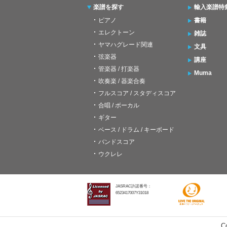
楽譜を探す
輸入楽譜特
ピアノ
書籍
エレクトーン
雑誌
ヤマハグレード関連
文具
弦楽器
講座
管楽器 / 打楽器
Muma
吹奏楽 / 器楽合奏
フルスコア / スタディスコア
合唱 / ボーカル
ギター
ベース / ドラム / キーボード
バンドスコア
ウクレレ
JASRAC許諾番号：
6523417007Y31018
C