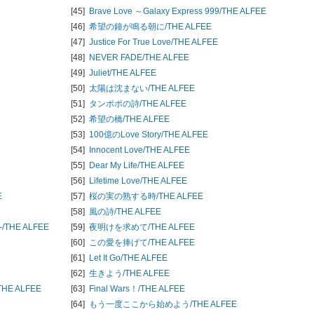
[45]
Brave Love ～Galaxy Express 999/
THE ALFEE
[46]
希望の鐘が鳴る朝に/
THE ALFEE
[47]
Justice For True Love/
THE ALFEE
[48]
NEVER FADE/
THE ALFEE
[49]
Juliet/
THE ALFEE
[50]
太陽は沈まない/
THE ALFEE
[51]
タンポポの詩/
THE ALFEE
[52]
希望の橋/
THE ALFEE
[53]
100億のLove Story/
THE ALFEE
[54]
Innocent Love/
THE ALFEE
[55]
Dear My Life/
THE ALFEE
[56]
Lifetime Love/
THE ALFEE
E
[57]
桜の実の熟する時/
THE ALFEE
[58]
風の詩/
THE ALFEE
/
THE ALFEE
[59]
夜明けを求めて/
THE ALFEE
[60]
この愛を捧げて/
THE ALFEE
[61]
Let It Go/
THE ALFEE
[62]
生きよう/
THE ALFEE
THE ALFEE
[63]
Final Wars！/
THE ALFEE
[64]
もう一度ここから始めよう/
THE ALFEE