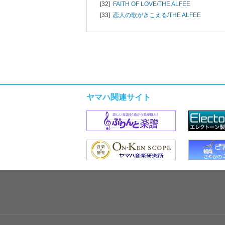
[32]
FAITH OF LOVE/
THE ALFEE
[33]
恋人の歌がきこえる/
THE ALFEE
ヤマハ関連サイト