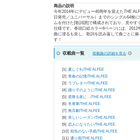
商品の説明
今年2014年にデビュー40周年を迎えたTHE 
日発売／ユニバーサル）までのシングル64枚に
ムを付けた[歌詞譜]で構成されており、見や
仕様です。巻頭口絵カラー8ページには、2012
曲に浸るも良し、歌詞を読み返して曲ごとに蘇
す！
収載曲一覧
収載曲の詳細を見る
[1]
夏しぐれ/
THE ALFEE
[2]
青春の記憶/
THE ALFEE
[3]
ラブレター/
THE ALFEE
[4]
踊り子のように/
THE ALFEE
[5]
星降る夜に…/
THE ALFEE
[6]
冬将軍/
THE ALFEE
[7]
無言劇/
THE ALFEE
[8]
美しいシーズン/
THE ALFEE
[9]
恋人になりたい/
THE ALFEE
[10]
宛先のない手紙/
THE ALFEE
[11]
通り雨/
THE ALFEE