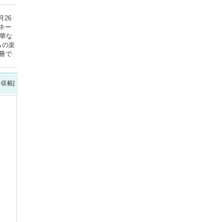
月26
ネー
華な
らの楽
冊で
を収載]