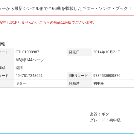
ューから最新シングルまで全66曲を収載したギター・ソング・ブック！
変申し訳ありませんが、こちらの商品は絶版でございます。
情報
コード
GTL01090987
発売日
2014年10月21日
AB判/144ページ
構成
楽譜
コード
4947817248651
ISBNコード
9784636909876
ギター
難易度
初中級
楽器：ギター
グレード：初中級