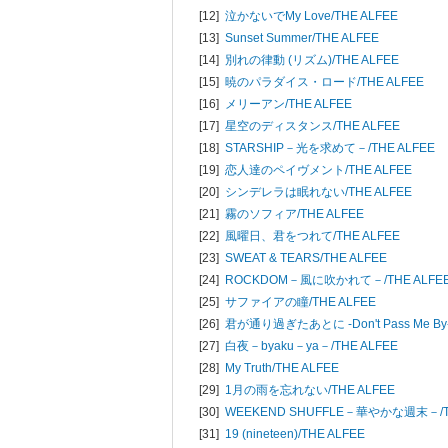
[12]
泣かないでMy Love/
THE ALFEE
[13]
Sunset Summer/
THE ALFEE
[14]
別れの律動 (リズム)/
THE ALFEE
[15]
暁のパラダイス・ロード/
THE ALFEE
[16]
メリーアン/
THE ALFEE
[17]
星空のディスタンス/
THE ALFEE
[18]
STARSHIP－光を求めて－/
THE ALFEE
[19]
恋人達のペイヴメント/
THE ALFEE
[20]
シンデレラは眠れない/
THE ALFEE
[21]
霧のソフィア/
THE ALFEE
[22]
風曜日、君をつれて/
THE ALFEE
[23]
SWEAT & TEARS/
THE ALFEE
[24]
ROCKDOM－風に吹かれて－/
THE ALFE
[25]
サファイアの瞳/
THE ALFEE
[26]
君が通り過ぎたあとに -Don't Pass Me By-
[27]
白夜－byaku－ya－/
THE ALFEE
[28]
My Truth/
THE ALFEE
[29]
1月の雨を忘れない/
THE ALFEE
[30]
WEEKEND SHUFFLE－華やかな週末－/
[31]
19 (nineteen)/
THE ALFEE