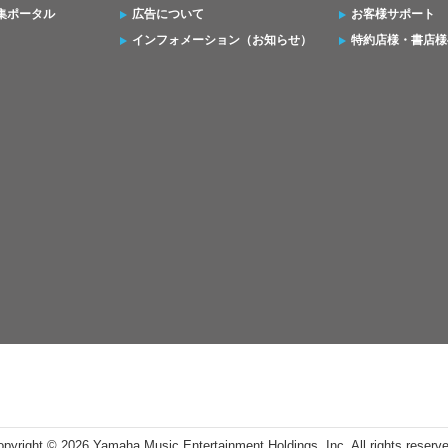
集ポータル
広告について
お客様サポート
インフォメーション（お知らせ）
特約店様・書店様
opyright ©
2026 Yamaha Music Entertainment Holdings, Inc. All rights reserv