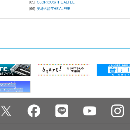
[65]
GLORIOUS/
THE ALFEE
[66]
英雄の詩/
THE ALFEE