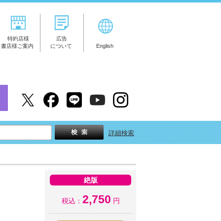
特約店様
広告
書店様ご案内
について
English
詳細検索
絶版
2,750
税込：
円