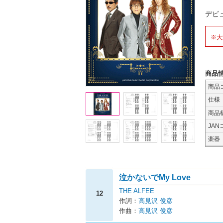
デビ
※大
商品
商品
仕様
商品
JAN
楽器
泣かないでMy Love
THE ALFEE
12
作詞：
高見沢 俊彦
作曲：
高見沢 俊彦