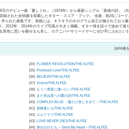
ALFEEのデビュー曲「夏しぐれ」（1974年）から最新シングル「英雄の詩」（8
収録された全66曲を収載したギター・スコア・ブック。 全曲、歌詞にコード
すく作られた曲集です。表紙には、キラキラのホログラム加工が施されており豪
年、2013年、2014年のライブ写真が大きく掲載。ギター弾き語りで改めて彼
る景色に思いを馳せるも良し、のアニバーサリーイヤーにぜひ手に入れたい1
[全66曲
[34]
FLOWER REVOLUTION/
THE ALFEE
[35]
Promised Love/
THE ALFEE
[36]
BELIEVE/
THE ALFEE
[37]
Victory/
THE ALFEE
[38]
もう一度君に逢いたい/
THE ALFEE
[39]
まだ見ぬ君への愛の詩/
THE ALFEE
[40]
COMPLEX BLUE －愛だけ哀しすぎて－/
THE ALFEE
[41]
冒険者たち/
THE ALFEE
[42]
エルドラド/
THE ALFEE
[43]
LOVE NEVER DIES/
THE ALFEE
[44]
倖せのかたち ～Send My Heart～/
THE ALFEE