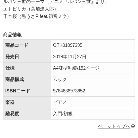
ルパン三世のテーマ（アニメ『ルパン三世』より）
エトピリカ（葉加瀬太郎）
千本桜（黒うさP feat.初音ミク）
商品情報
商品コード
GTK01097395
発売日
2019年11月27日
仕様
A4変型判縦/152ページ
商品構成
ムック
ISBNコード
9784636973952
楽器
ピアノ
難易度
入門/初級
ページトップへ