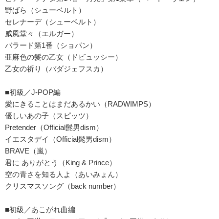
野ばら（シューベルト）
セレナーデ（シューベルト）
威風堂々（エルガー）
バラード第1番（ショパン）
亜麻色の髪の乙女（ドビュッシー）
乙女の祈り（バダジェフスカ）
■初級／J-POP編
愛にきることはまだあるかい（RADWIMPS）
優しいあの子（スピッツ）
Pretender（Official髭男dism）
イエスタデイ（Official髭男dism）
BRAVE（嵐）
君に ありがとう（King & Prince）
空の青さを知る人よ（あいみょん）
クリスマスソング（back number）
■初級／あこがれ曲編