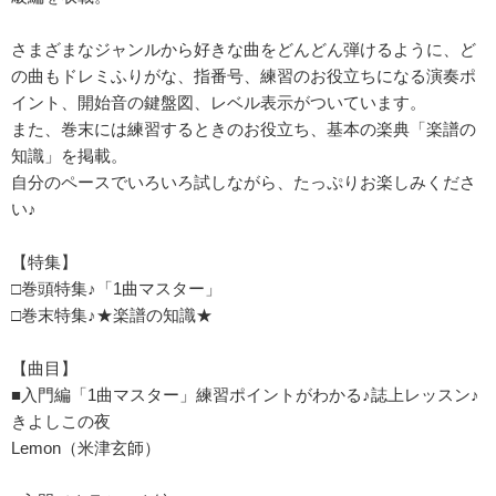
さまざまなジャンルから好きな曲をどんどん弾けるように、ど
の曲もドレミふりがな、指番号、練習のお役立ちになる演奏ポ
イント、開始音の鍵盤図、レベル表示がついています。
また、巻末には練習するときのお役立ち、基本の楽典「楽譜の
知識」を掲載。
自分のペースでいろいろ試しながら、たっぷりお楽しみくださ
い♪
【特集】
□巻頭特集♪「1曲マスター」
□巻末特集♪★楽譜の知識★
【曲目】
■入門編「1曲マスター」練習ポイントがわかる♪誌上レッスン♪
きよしこの夜
Lemon（米津玄師）