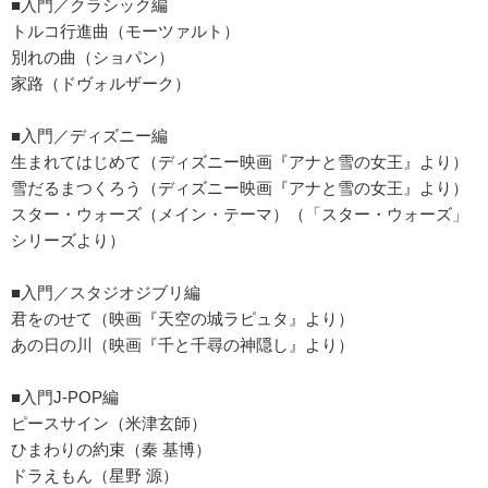
■入門／クラシック編
トルコ行進曲（モーツァルト）
別れの曲（ショパン）
家路（ドヴォルザーク）
■入門／ディズニー編
生まれてはじめて（ディズニー映画『アナと雪の女王』より）
雪だるまつくろう（ディズニー映画『アナと雪の女王』より）
スター・ウォーズ（メイン・テーマ）（「スター・ウォーズ」
シリーズより）
■入門／スタジオジブリ編
君をのせて（映画『天空の城ラピュタ』より）
あの日の川（映画『千と千尋の神隠し』より）
■入門J-POP編
ピースサイン（米津玄師）
ひまわりの約束（秦 基博）
ドラえもん（星野 源）