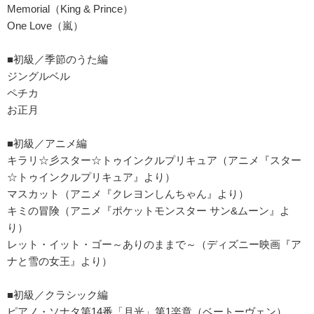
Memorial（King & Prince）
One Love（嵐）
■初級／季節のうた編
ジングルベル
ペチカ
お正月
■初級／アニメ編
キラリ☆彡スター☆トゥインクルプリキュア（アニメ『スター
☆トゥインクルプリキュア』より）
マスカット（アニメ『クレヨンしんちゃん』より）
キミの冒険（アニメ『ポケットモンスター サン&ムーン』よ
り）
レット・イット・ゴー～ありのままで～（ディズニー映画『ア
ナと雪の女王』より）
■初級／クラシック編
ピアノ・ソナタ第14番「月光」第1楽章（ベートーヴェン）