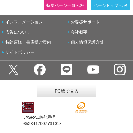
特集ページ一覧へ
ページトップへ
インフォメーション
お客様サポート
広告について
会社概要
特約店様・書店様ご案内
個人情報保護方針
サイトポリシー
PC版で見る
JASRAC許諾番号：
6523417007Y31018