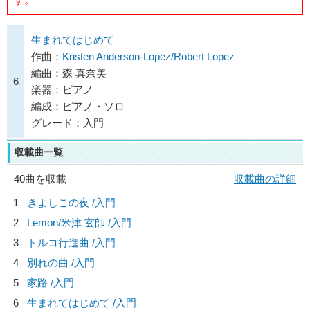
生まれてはじめて
作曲：
Kristen Anderson-Lopez/Robert Lopez
編曲：森 真奈美
6
楽器：ピアノ
編成：ピアノ・ソロ
グレード：入門
収載曲一覧
40曲を収載
収載曲の詳細
1
きよしこの夜 /入門
2
Lemon/
米津 玄師
/入門
3
トルコ行進曲 /入門
4
別れの曲 /入門
5
家路 /入門
6
生まれてはじめて /入門