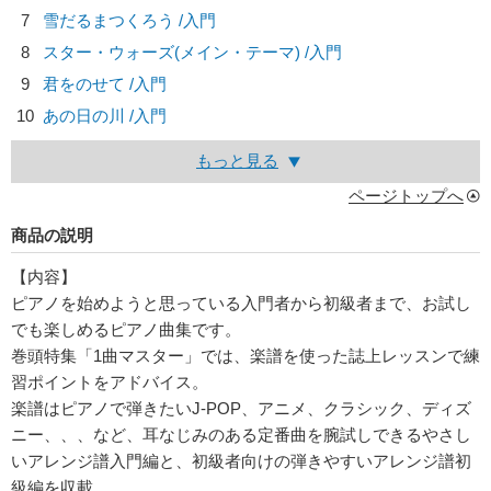
7
雪だるまつくろう /入門
8
スター・ウォーズ(メイン・テーマ) /入門
9
君をのせて /入門
10
あの日の川 /入門
もっと見る
ページトップへ
商品の説明
【内容】
ピアノを始めようと思っている入門者から初級者まで、お試し
でも楽しめるピアノ曲集です。
巻頭特集「1曲マスター」では、楽譜を使った誌上レッスンで練
習ポイントをアドバイス。
楽譜はピアノで弾きたいJ-POP、アニメ、クラシック、ディズ
ニー、、、など、耳なじみのある定番曲を腕試しできるやさし
いアレンジ譜入門編と、初級者向けの弾きやすいアレンジ譜初
級編を収載。