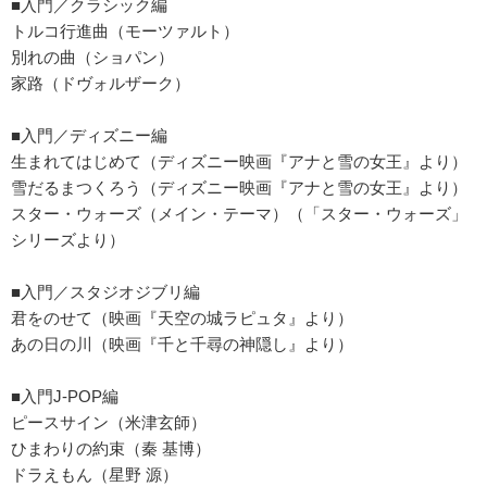
■入門／クラシック編
トルコ行進曲（モーツァルト）
別れの曲（ショパン）
家路（ドヴォルザーク）
■入門／ディズニー編
生まれてはじめて（ディズニー映画『アナと雪の女王』より）
雪だるまつくろう（ディズニー映画『アナと雪の女王』より）
スター・ウォーズ（メイン・テーマ）（「スター・ウォーズ」
シリーズより）
■入門／スタジオジブリ編
君をのせて（映画『天空の城ラピュタ』より）
あの日の川（映画『千と千尋の神隠し』より）
■入門J-POP編
ピースサイン（米津玄師）
ひまわりの約束（秦 基博）
ドラえもん（星野 源）