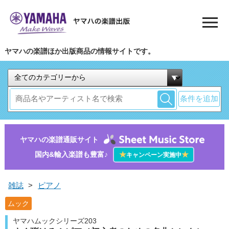
ヤマハの楽譜ほか出版商品の情報サイトです。
条件を追加
ヤマハの楽譜通販サイト
国内&輸入楽譜も豊富♪
★
★
キャンペーン実施中
雑誌
>
ピアノ
ムック
ヤマハムックシリーズ203