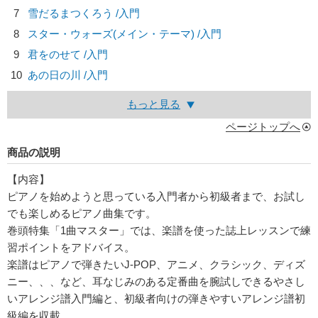
7
雪だるまつくろう /入門
8
スター・ウォーズ(メイン・テーマ) /入門
9
君をのせて /入門
10
あの日の川 /入門
もっと見る
ページトップへ
商品の説明
【内容】
ピアノを始めようと思っている入門者から初級者まで、お試し
でも楽しめるピアノ曲集です。
巻頭特集「1曲マスター」では、楽譜を使った誌上レッスンで練
習ポイントをアドバイス。
楽譜はピアノで弾きたいJ-POP、アニメ、クラシック、ディズ
ニー、、、など、耳なじみのある定番曲を腕試しできるやさし
いアレンジ譜入門編と、初級者向けの弾きやすいアレンジ譜初
級編を収載。