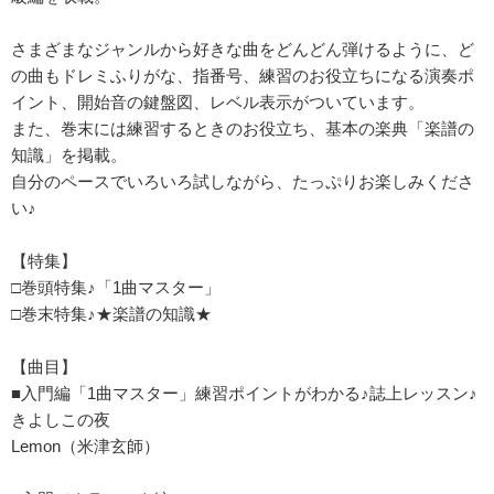
さまざまなジャンルから好きな曲をどんどん弾けるように、ど
の曲もドレミふりがな、指番号、練習のお役立ちになる演奏ポ
イント、開始音の鍵盤図、レベル表示がついています。
また、巻末には練習するときのお役立ち、基本の楽典「楽譜の
知識」を掲載。
自分のペースでいろいろ試しながら、たっぷりお楽しみくださ
い♪
【特集】
□巻頭特集♪「1曲マスター」
□巻末特集♪★楽譜の知識★
【曲目】
■入門編「1曲マスター」練習ポイントがわかる♪誌上レッスン♪
きよしこの夜
Lemon（米津玄師）