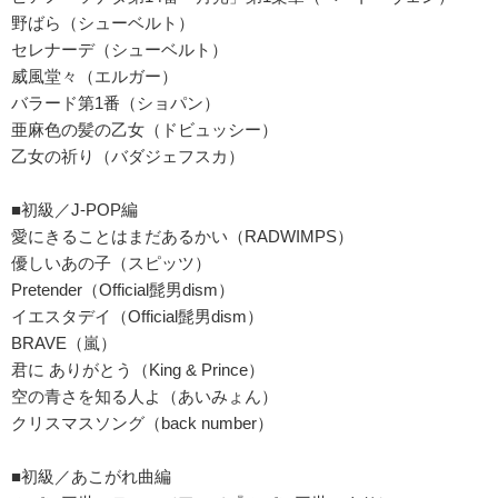
野ばら（シューベルト）
セレナーデ（シューベルト）
威風堂々（エルガー）
バラード第1番（ショパン）
亜麻色の髪の乙女（ドビュッシー）
乙女の祈り（バダジェフスカ）
■初級／J-POP編
愛にきることはまだあるかい（RADWIMPS）
優しいあの子（スピッツ）
Pretender（Official髭男dism）
イエスタデイ（Official髭男dism）
BRAVE（嵐）
君に ありがとう（King & Prince）
空の青さを知る人よ（あいみょん）
クリスマスソング（back number）
■初級／あこがれ曲編