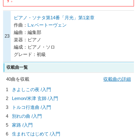
ピアノ・ソナタ第14番「月光」第1楽章
作曲：
L.v.ベートーヴェン
編曲：編集部
23
楽器：ピアノ
編成：ピアノ・ソロ
グレード：初級
収載曲一覧
40曲を収載
収載曲の詳細
1
きよしこの夜 /入門
2
Lemon/
米津 玄師
/入門
3
トルコ行進曲 /入門
4
別れの曲 /入門
5
家路 /入門
6
生まれてはじめて /入門