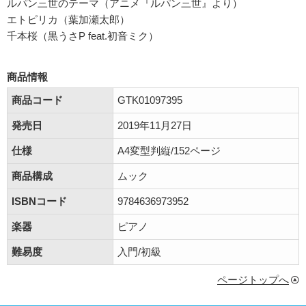
ルパン三世のテーマ（アニメ『ルパン三世』より）
エトピリカ（葉加瀬太郎）
千本桜（黒うさP feat.初音ミク）
商品情報
商品コード
GTK01097395
発売日
2019年11月27日
仕様
A4変型判縦/152ページ
商品構成
ムック
ISBNコード
9784636973952
楽器
ピアノ
難易度
入門/初級
ページトップへ