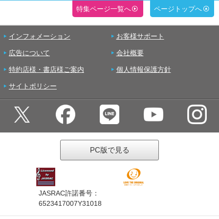
特集ページ一覧へ
ページトップへ
インフォメーション
お客様サポート
広告について
会社概要
特約店様・書店様ご案内
個人情報保護方針
サイトポリシー
PC版で見る
JASRAC許諾番号：
6523417007Y31018