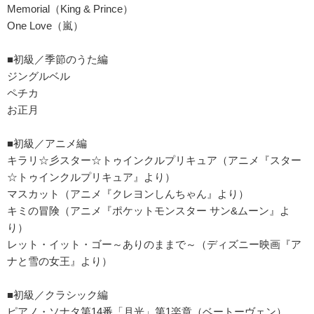
Memorial（King & Prince）
One Love（嵐）
■初級／季節のうた編
ジングルベル
ペチカ
お正月
■初級／アニメ編
キラリ☆彡スター☆トゥインクルプリキュア（アニメ『スター
☆トゥインクルプリキュア』より）
マスカット（アニメ『クレヨンしんちゃん』より）
キミの冒険（アニメ『ポケットモンスター サン&ムーン』よ
り）
レット・イット・ゴー～ありのままで～（ディズニー映画『ア
ナと雪の女王』より）
■初級／クラシック編
ピアノ・ソナタ第14番「月光」第1楽章（ベートーヴェン）